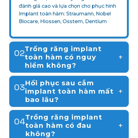
đánh giá cao và lựa chọn cho phục hình
Implant toàn hàm: Straumann, Nobel
Biocare, Hiossen, Osstem, Dentium
Trồng răng implant
02
toàn hàm có nguy
hiểm không?
Trồng răng Implant toàn hàm là một kỹ
thuật nha khoa tiên tiến và an toàn, có ít rủi
Hồi phục sau cắm
03
ro và biến chứng.
implant toàn hàm mất
bao lâu?
Để hoàn tất toàn bộ quá trình từ lúc cấy trụ
Implant đến khi gắn răng sứ cố định và ăn
Trồng răng implant
04
nhai thoải mái, thời gian trung bình thường
toàn hàm có đau
dao động từ 3 đến 6 tháng.
không?