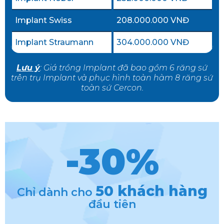
Implant Swiss
208.000.000 VNĐ
Implant Straumann
304.000.000 VNĐ
Lưu ý
: Giá trồng Implant đã bao gồm 6 răng sứ
trên trụ Implant
và phục hình toàn hàm 8 răng sứ
toàn sứ Cercon.
50 khách hàng
Chỉ dành cho
đầu tiên