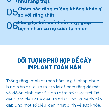
như răng thật
05
Chăm sóc răng miệng không khác gì
so với răng thật
06
Mang lại kết quả thẩm mỹ, giúp
bệnh nhân có nụ cười tự nhiên
ĐỐI TƯỢNG PHÙ HỢP ĐỂ CẤY
IMPLANT TOÀN HÀM
Trồng răng Implant toàn hàm là giải pháp phục
hình hiện đại, giúp tái tạo lại cả hàm răng đã mất
với độ ổn định cao và tính thẩm mỹ vượt trội. Để
đạt được hiệu quả điều trị tối ưu, người bệnh cần
đáp ứng một số điều kiện nhất định về sức khỏe,