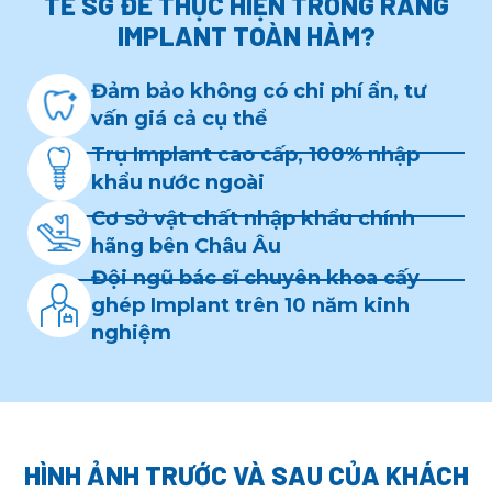
TẾ SG
ĐỂ THỰC HIỆN TRỒNG RĂNG
IMPLANT TOÀN HÀM?
Đảm bảo không có chi phí ẩn, tư
vấn giá cả cụ thể
Trụ Implant cao cấp, 100% nhập
khẩu nước ngoài
Cơ sở vật chất nhập khẩu chính
hãng bên Châu Âu
Đội ngũ bác sĩ chuyên khoa
cấy
ghép Implant
trên 10 năm kinh
nghiệm
HÌNH ẢNH TRƯỚC VÀ SAU CỦA KHÁCH