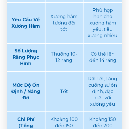
Phù hợp
Xương hàm
hơn cho
Yêu Cầu Về
tương đối
xương hàm
Xương Hàm
tốt
yếu, tiêu
xương nhiều
Số Lượng
Thường 10-
Có thể lên
Răng Phục
12 răng
đến 14 răng
Hình
Rất tốt, tăng
Mức Độ Ổn
cường sự ổn
Định / Nâng
Tốt
định, đặc
Đỡ
biệt với
xương yếu
Chi Phí
Khoảng 100
Khoảng 150
(Tổng
đến 150
đến 200