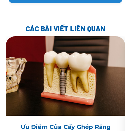
Trồng răng Implant toàn hàm không đau
trong quá trình phẫu thuật do có thuốc tê.
Sau phẫu thuật, cảm giác đau nhức, khó
chịu là có nhưng thường ở mức độ kiểm
CÁC BÀI VIẾT LIÊN QUAN
soát được và các biện pháp chăm sóc tại nhà.
Hầu hết bệnh nhân đều có thể quay trở lại
sinh hoạt bình thường sau vài ngày đến một
tuần.
Ưu Điểm Của Cấy Ghép Răng