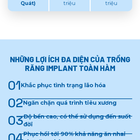
Quát)
triệu
triệu
NHỮNG LỢI ÍCH ĐA DIỆN
CỦA TRỒNG
RĂNG IMPLANT TOÀN HÀM
01
Khắc phục tình trạng lão hóa
02
Ngăn chặn quá trình tiêu xương
03
Độ bền cao, có thể sử dụng đến suốt
đời
04
Phục hồi tới 90% khả năng ăn nhai