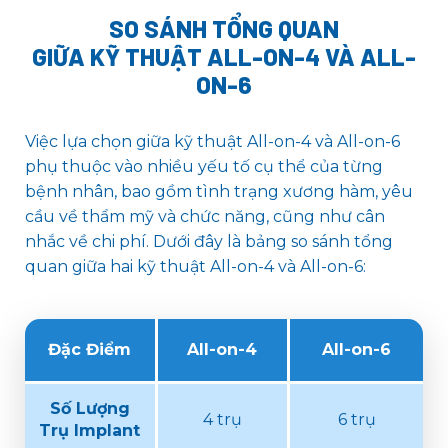
SO SÁNH TỔNG QUAN
GIỮA KỸ THUẬT ALL-ON-4 VÀ ALL-
ON-6
Việc lựa chọn giữa kỹ thuật All-on-4 và All-on-6
phụ thuộc vào nhiều yếu tố cụ thể của từng
bệnh nhân, bao gồm tình trạng xương hàm, yêu
cầu về thẩm mỹ và chức năng, cũng như cân
nhắc về chi phí. Dưới đây là bảng so sánh tổng
quan giữa hai kỹ thuật All-on-4 và All-on-6:
Đặc Điểm
All-on-4
All-on-6
Số Lượng
4 trụ
6 trụ
Trụ Implant