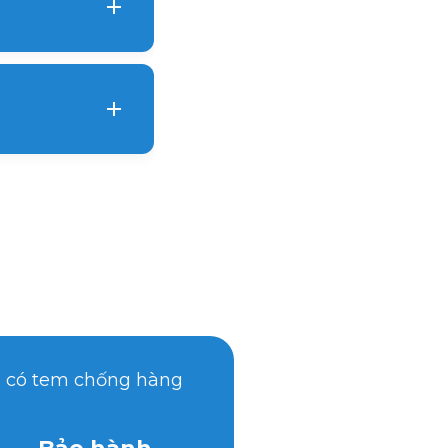
 công của các
ộng. Trụ
ch thích và
, có tem chống hàng