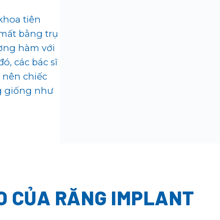
khoa tiên
mất bằng trụ
ương hàm với
ó, các bác sĩ
 nên chiếc
g giống như
O CỦA RĂNG IMPLANT