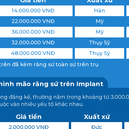
Giá tiền
Xuất xứ
14.000.000 VNĐ
Hàn
22.000.000 VNĐ
Mỹ
36.000.000 VNĐ
Mỹ
32.000.000 VNĐ
Thụy Sỹ
48.000.000 VNĐ
Thụy Sỹ
 trên đã kèm răng sứ toàn sứ trên trụ
hình mão răng sứ trên Implant
động đáng kể, thường nằm trong khoảng từ 3.000
uộc vào nhiều yếu tố khác nhau.
Giá tiền
Xuất xứ
2.000.000 VNĐ
Đức