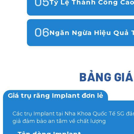
05
Tỷ Lệ Thành Công Ca
Với sự phát triển của công nghệ nha 
ca cấy ghép Implant rất cao, thường 
06
Ngăn Ngừa Hiệu Quả 
Khi mất răng, xương hàm tại vị trí đó
Implant đóng vai trò như một chân r
duy trì mật độ xương.
BẢNG GIÁ
Giá trụ răng Implant đơn lẻ
Các trụ Implant tại Nha Khoa Quốc Tế SG đ
giả đảm bảo an tâm về chất lượng