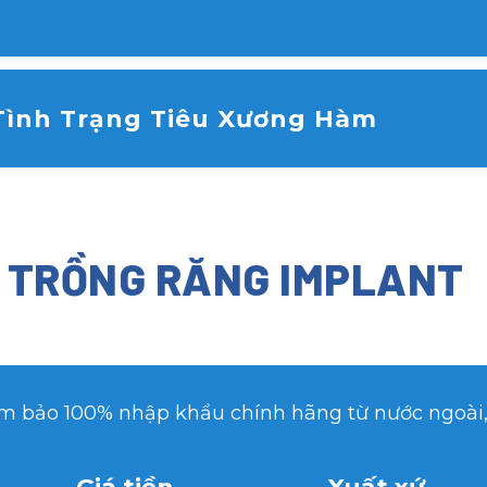
o
khoa hiện đại và tay nghề của bác sĩ, tỷ lệ thành
trên 95-98%.
Tình Trạng Tiêu Xương Hàm
 sẽ bắt đầu tiêu đi do không còn lực ăn nhai tác đ
ăng thật, truyền lực ăn nhai xuống xương hàm, kí
 TRỒNG RĂNG IMPLANT
ảm bảo 100% nhập khẩu chính hãng từ nước ngoài