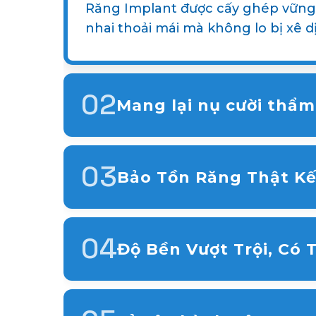
Răng Implant được cấy ghép vững 
nhai thoải mái mà không lo bị xê d
02
Mang lại nụ cười thẩm
Mão răng sứ trên Implant được thiết 
hòa nhất với các răng còn lại và tổn
03
Bảo Tồn Răng Thật K
Các răng thật xung quanh vị trí mất 
sức khỏe răng miệng lâu dài.
04
Độ Bền Vượt Trội, Có 
Nhờ được làm từ Titanium, một vật li
độ bền vượt trội cho răng cấy ghép. 