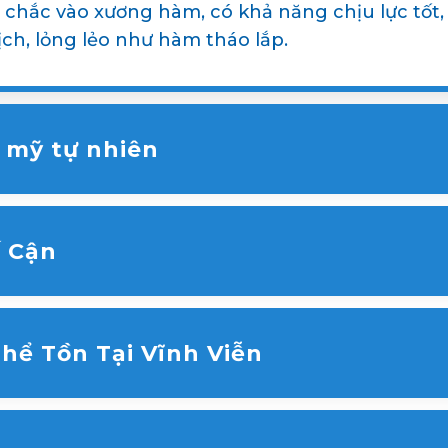
chắc vào xương hàm, có khả năng chịu lực tốt,
ịch, lỏng lẻo như hàm tháo lắp.
 mỹ tự nhiên
kế riêng biệt về hình dáng, kích thước và màu sắc
g thể khuôn mặt.
ế Cận
răng được bảo tồn nguyên vẹn, không bị xâm lấn, 
Thể Tồn Tại Vĩnh Viễn
ệu siêu bền và tương thích sinh học cao, trụ Impl
Nếu bạn chăm sóc kỹ lưỡng, implant có thể tồn tại 