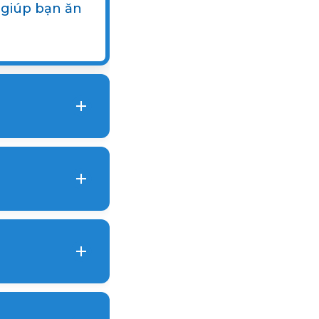
 giúp bạn ăn
 sao cho hài
giúp duy trì
ant mang lại
suốt đời.