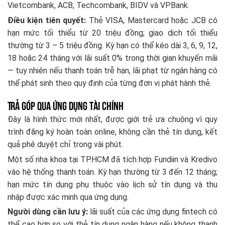
Vietcombank, ACB, Techcombank, BIDV và VPBank.
Điều kiện tiên quyết:
Thẻ VISA, Mastercard hoặc JCB có
hạn mức tối thiểu từ 20 triệu đồng; giao dịch tối thiểu
thường từ 3 – 5 triệu đồng. Kỳ hạn có thể kéo dài 3, 6, 9, 12,
18 hoặc 24 tháng với lãi suất 0% trong thời gian khuyến mãi
— tuy nhiên nếu thanh toán trễ hạn, lãi phạt từ ngân hàng có
thể phát sinh theo quy định của từng đơn vị phát hành thẻ.
Trả Góp Qua Ứng Dụng Tài Chính
Đây là hình thức mới nhất, được giới trẻ ưa chuộng vì quy
trình đăng ký hoàn toàn online, không cần thẻ tín dụng, kết
quả phê duyệt chỉ trong vài phút.
Một số nha khoa tại TP.HCM đã tích hợp Fundiin và Kredivo
vào hệ thống thanh toán. Kỳ hạn thường từ 3 đến 12 tháng;
hạn mức tín dụng phụ thuộc vào lịch sử tín dụng và thu
nhập được xác minh qua ứng dụng.
Người dùng cần lưu ý:
lãi suất của các ứng dụng fintech có
thể cao hơn so với thẻ tín dụng ngân hàng nếu không thanh