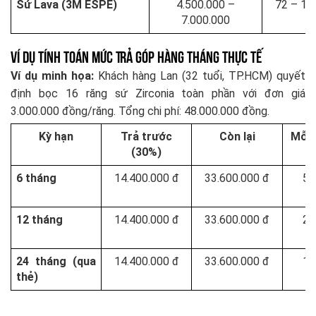
Sứ Lava (3M ESPE)
4.500.000 –
72 – 112
7.000.000
Ví Dụ Tính Toán Mức Trả Góp Hàng Tháng Thực Tế
Ví dụ minh họa:
Khách hàng Lan (32 tuổi, TP.HCM) quyết
định bọc 16 răng sứ Zirconia toàn phần với đơn giá
3.000.000 đồng/răng. Tổng chi phí: 48.000.000 đồng.
Kỳ hạn
Trả trước
Còn lại
Mỗi 
(30%)
6 tháng
14.400.000 đ
33.600.000 đ
5.
đ
12 tháng
14.400.000 đ
33.600.000 đ
2.
đ
24 tháng (qua
14.400.000 đ
33.600.000 đ
1.
thẻ)
đ