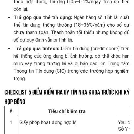
theo hợp đồng, thường 0,05–0,1%/ngày trên số tiền
còn lại.
Trả góp qua thẻ tín dụng:
Ngân hàng sẽ tính lãi suất
thẻ tín dụng thông thường (18–36%/năm) cho số dư
chưa thanh toán. Thanh toán tối thiểu nhưng không đủ
số dư quy định vẫn bị tính lãi.
T
rả góp qua fintech:
Điểm tín dụng (credit score) trên
hệ thống của ứng dụng bị ảnh hưởng, có thể khóa hạn
mức vay trong tương lai và bị báo cáo lên Trung tâm
Thông tin Tín dụng (CIC) trong các trường hợp nghiêm
trọng.
Checklist 5 Điểm Kiểm Tra Uy Tín Nha Khoa Trước Khi Ký
Hợp Đồng
#
Tiêu chí kiểm tra
1
Giấy phép hoạt động hợp lệ
Yêu cầ
Sở Y t