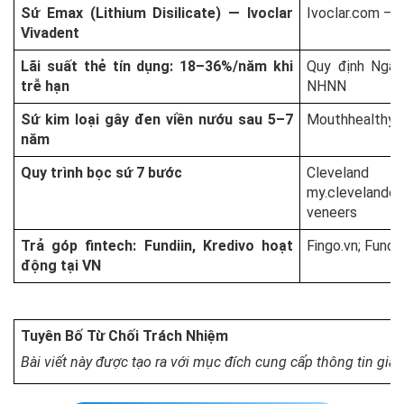
Sứ Emax (Lithium Disilicate) — Ivoclar
Ivoclar.com — 
Vivadent
Lãi suất thẻ tín dụng: 18–36%/năm khi
Quy định Ngâ
trễ hạn
NHNN
Sứ kim loại gây đen viền nướu sau 5–7
Mouthhealthy.o
năm
Quy trình bọc sứ 7 bước
Clev
my.clevelandcl
veneers
Trả góp fintech: Fundiin, Kredivo hoạt
Fingo.vn; Fundi
động tại VN
Tuyên Bố Từ Chối Trách Nhiệm
Bài viết này được tạo ra với mục đích cung cấp thông tin giá