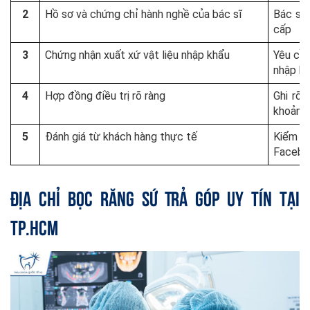
2
Hồ sơ và chứng chỉ hành nghề của bác sĩ
Bác sĩ 
cấp
3
Chứng nhận xuất xứ vật liệu nhập khẩu
Yêu cầu
nhập k
4
Hợp đồng điều trị rõ ràng
Ghi rõ 
khoản t
5
Đánh giá từ khách hàng thực tế
Kiểm t
Faceboo
Địa Chỉ Bọc Răng Sứ Trả Góp Uy Tín Tại
TP.HCM