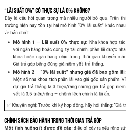
“Lãi Suất 0%” Có Thực Sự Là 0% Không?
Đây là câu hỏi quan trọng mà nhiều người bỏ qua. Trên thị
trường hiện nay tồn tại hai mô hình “0% lãi suất” khác nhau
về bản chất:
Mô hình 1 — Lãi suất 0% thực sự:
Nha khoa hợp tác
với ngân hàng hoặc công ty tài chính; phần lãi được nha
khoa hoặc ngân hàng chịu trong thời gian khuyến mãi.
Giá trả góp bằng đúng giá niêm yết trả thẳng.
Mô hình 2 — “0% lãi suất” nhưng giá đã bao gồm lãi:
Một số nha khoa tích phần lãi vào giá gốc sản phẩm. Ví
dụ: giá trả thẳng là 3 triệu/răng nhưng giá trả góp niêm
yết là 3,5 triệu/răng — chênh lệch chính là lãi ẩn.
✅ Khuyến nghị: Trước khi ký hợp đồng, hãy hỏi thẳng: “Giá trả
Chính Sách Bảo Hành Trong Thời Gian Trả Góp
Một tình huống ít được đề cập:
điều gì xảy ra nếu răng sứ