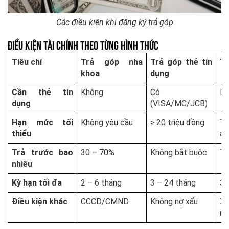
Các điều kiện khi đăng ký trả góp
Điều Kiện Tài Chính Theo Từng Hình Thức
Tiêu chí
Trả góp nha
Trả góp thẻ tín
Tr
khoa
dụng
Cần thẻ tín
Không
Có
Kh
dụng
(VISA/MC/JCB)
Hạn mức tối
Không yêu cầu
≥ 20 triệu đồng
Th
thiểu
ap
Trả trước bao
30 – 70%
Không bắt buộc
Th
nhiêu
Kỳ hạn tối đa
2 – 6 tháng
3 – 24 tháng
3 
Điều kiện khác
CCCD/CMND
Không nợ xấu
X
nh