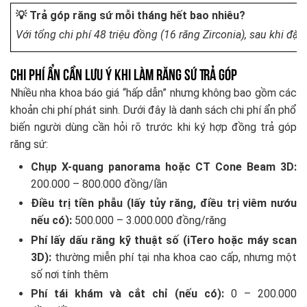
💡 Trả góp răng sứ mỗi tháng hết bao nhiêu?
Với tổng chi phí 48 triệu đồng (16 răng Zirconia), sau khi đặt 
Chi Phí Ẩn Cần Lưu Ý Khi Làm Răng Sứ Trả Góp
Nhiều nha khoa báo giá “hấp dẫn” nhưng không bao gồm các
khoản chi phí phát sinh. Dưới đây là danh sách chi phí ẩn phổ
biến người dùng cần hỏi rõ trước khi ký hợp đồng trả góp
răng sứ:
Chụp X-quang panorama hoặc CT Cone Beam 3D:
200.000 – 800.000 đồng/lần
Điều trị tiền phẫu (lấy tủy răng, điều trị viêm nướu
nếu có):
500.000 – 3.000.000 đồng/răng
Phí lấy dấu răng kỹ thuật số (iTero hoặc máy scan
3D):
thường miễn phí tại nha khoa cao cấp, nhưng một
số nơi tính thêm
Phí tái khám và cắt chỉ (nếu có):
0 – 200.000