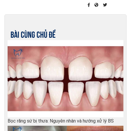
chuyên sâu về điều
về chăm sóc sức
trị nha chu và điều
khỏe răng miệng.
trị phục hồi khác
liên quan đến
Implant nha khoa,
Bài cùng chủ đề
phục hình trên răng
thật và trên
Implant.
Bọc răng sứ bị thưa: Nguyên nhân và hướng xử lý BS