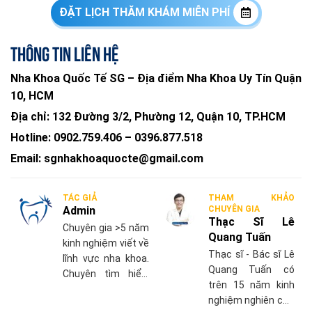
ĐẶT LỊCH THĂM KHÁM MIỄN PHÍ
Thông tin liên hệ
Nha Khoa Quốc Tế SG – Địa điểm Nha Khoa Uy Tín Quận
10, HCM
Địa chỉ:
132 Đường 3/2, Phường 12, Quận 10, TP.HCM
Hotline:
0902.759.406
–
0396.877.518
Email:
sgnhakhoaquocte@gmail.com
TÁC GIẢ
THAM KHẢO
Admin
CHUYÊN GIA
Thạc Sĩ Lê
Chuyên gia >5 năm
Quang Tuấn
kinh nghiệm viết về
Thạc sĩ - Bác sĩ Lê
lĩnh vực nha khoa.
Quang Tuấn có
Chuyên tìm hiểu,
trên 15 năm kinh
cập nhật những
nghiệm nghiên cứu
thông tin mới nhất