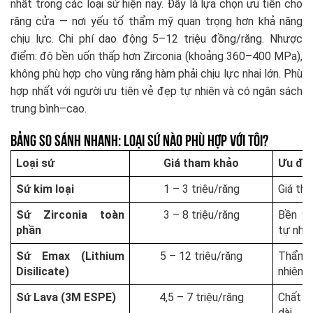
nhất trong các loại sứ hiện nay. Đây là lựa chọn ưu tiên cho
răng cửa — nơi yếu tố thẩm mỹ quan trọng hơn khả năng
chịu lực. Chi phí dao động 5–12 triệu đồng/răng. Nhược
điểm: độ bền uốn thấp hơn Zirconia (khoảng 360–400 MPa),
không phù hợp cho vùng răng hàm phải chịu lực nhai lớn. Phù
hợp nhất với người ưu tiên vẻ đẹp tự nhiên và có ngân sách
trung bình–cao.
Bảng So Sánh Nhanh: Loại Sứ Nào Phù Hợp Với Tôi?
Loại sứ
Giá tham khảo
Ưu điể
Sứ kim loại
1 – 3 triệu/răng
Giá thấ
Sứ Zirconia toàn
3 – 8 triệu/răng
Bền 90
phần
tự nhiê
Sứ Emax (Lithium
5 – 12 triệu/răng
Thẩm m
Disilicate)
nhiên
Sứ Lava (3M ESPE)
4,5 – 7 triệu/răng
Chất l
dài