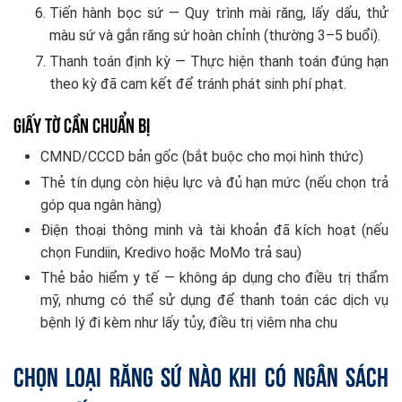
Tiến hành bọc sứ — Quy trình mài răng, lấy dấu, thử
màu sứ và gắn răng sứ hoàn chỉnh (thường 3–5 buổi).
Thanh toán định kỳ — Thực hiện thanh toán đúng hạn
theo kỳ đã cam kết để tránh phát sinh phí phạt.
Giấy Tờ Cần Chuẩn Bị
CMND/CCCD bản gốc (bắt buộc cho mọi hình thức)
Thẻ tín dụng còn hiệu lực và đủ hạn mức (nếu chọn trả
góp qua ngân hàng)
Điện thoại thông minh và tài khoản đã kích hoạt (nếu
chọn Fundiin, Kredivo hoặc MoMo trả sau)
Thẻ bảo hiểm y tế — không áp dụng cho điều trị thẩm
mỹ, nhưng có thể sử dụng để thanh toán các dịch vụ
bệnh lý đi kèm như lấy tủy, điều trị viêm nha chu
Chọn Loại Răng Sứ Nào Khi Có Ngân Sách