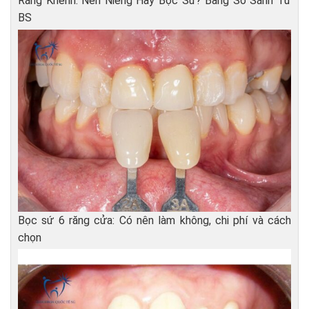
Răng Khểnh: Nên Niềng Hay Bọc Sứ? Bảng So Sánh Từ
BS
Bọc sứ 6 răng cửa: Có nên làm không, chi phí và cách
chọn