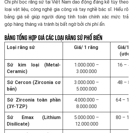
Chi phí bọc răng sứ tại Việt Nam dao động đáng kể tùy theo
loại vật liệu, công nghệ gia công và tay nghề bác sĩ. Hiểu rõ
bảng giá sẽ giúp người dùng tính toán chính xác mức trả
góp hàng tháng và tránh bị bất ngờ bởi chi phí ẩn.
Bảng Tổng Hợp Giá Các Loại Răng Sứ Phổ Biến
Loại răng sứ
Giá/ 1 răng
Giá/16
(ước t
Sứ kim loại (Metal-
1.000.000 –
16 – 48
Ceramic)
3.000.000
Sứ Cercon (Zirconia cơ
3.000.000 –
48 – 80
bản)
5.000.000
Sứ Zirconia toàn phần
4.000.000 –
64 – 128
(3Y-TZP)
8.000.000
Sứ Emax (Lithium
5.000.000 –
80 – 192
Disilicate)
12.000.000