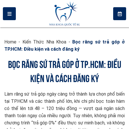
Home
-
Kiến Thức Nha Khoa
-
Bọc răng sứ trả góp ở
TP.HCM: Điều kiện và cách đăng ký
BỌC RĂNG SỨ TRẢ GÓP Ở TP.HCM: ĐIỀU
KIỆN VÀ CÁCH ĐĂNG KÝ
Làm răng sứ trả góp ngày càng trở thành lựa chọn phổ biến
tại TP.HCM và các thành phố lớn, khi chi phí bọc toàn hàm
có thể lên tới 48 – 120 triệu đồng — vượt quá ngân sách
thanh toán ngay của nhiều người. Tuy nhiên, không phải mọi
chương trình “trả góp 0%” đều thực sự minh bạch, và không