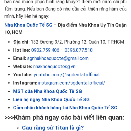
bạn nào muốn phục hình răng khuyết điểm mới mức chi phí
tầm trung. Nếu bạn đang có nhu cầu cải thiện răng hàm của
mình, hãy liên hệ ngay:
Nha Khoa Quốc Tế SG
– Địa điểm Nha Khoa Uy Tín Quận
10, HCM
Địa chỉ:
132 Đường 3/2, Phường 12, Quận 10, TP.HCM
Hotline:
0902.759.406
–
0396.877.518
Email:
sgnhakhoaquocte@gmail.com
Website:
nhakhoaquoctesg.vn
Youtube:
youtube.com/@sgdental.official
Instagram:
instagram.com/sgdental.official/
MST của Nha Khoa Quốc Tế SG
Liên hệ ngay Nha Khoa Quốc Tế SG
Cảm nhận khách hàng tại Nha Khoa Quốc Tế SG
>>>Khám phá ngay các bài viết liên quan:
Cầu răng sứ Titan là gì?