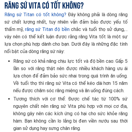
Răng sứ Vita có tốt không?
Răng sứ Titan có tốt không?
Đây không phải là dòng răng
sứ chất lượng nhất, tuy nhiên vẫn đảm bảo được yếu tố
thẩm mỹ,
răng sứ Titan độ bền
chắc và tuổi thọ sử dụng,…
vậy nên có thể kết luận được rằng răng Vita tốt là một sự
lựa chọn phù hợp dành cho bạn. Dưới đây là những đặc tính
nổi bật của dòng răng sứ này:
Răng sứ có khả năng chịu lực tốt và độ bền cao: Gấp 5
lần so với răng thật nên được nhiều khách hàng ưu ái
lựa chọn để đảm bảo sức nhai trong quá trình ăn uống.
Về tuổi thọ thì răng sứ Vita có thể kéo dài hơn 15 năm
nếu được chăm sóc răng miệng và ăn uống đúng cách.
Tương thích với cơ thể: Được chế tác từ 100% sứ
nguyên chất nên răng sứ Vita phù hợp với mọi cơ địa,
không gây nên các kích ứng có hại cho sức khỏe răng
hàm. Bạn không cần lo lắng bị đen viền nướu sau thời
gian sử dụng hay sưng chân răng.