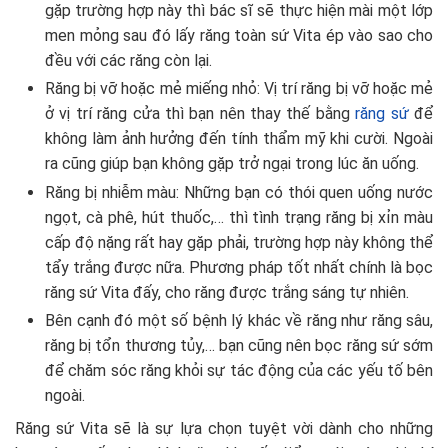
gặp trường hợp này thì bác sĩ sẽ thực hiện mài một lớp
men mỏng sau đó lấy răng toàn sứ Vita ép vào sao cho
đều với các răng còn lại.
Răng bị vỡ hoặc mẻ miếng nhỏ: Vị trí răng bị vỡ hoặc mẻ
ở vị trí răng cửa thì bạn nên thay thế bằng
răng sứ
để
không làm ảnh hưởng đến tính thẩm mỹ khi cười. Ngoài
ra cũng giúp bạn không gặp trở ngại trong lúc ăn uống.
Răng bị nhiễm màu: Những bạn có thói quen uống nước
ngọt, cà phê, hút thuốc,… thì tình trạng răng bị xỉn màu
cấp độ nặng rất hay gặp phải, trường hợp này không thể
tẩy trắng được nữa. Phương pháp tốt nhất chính là bọc
răng sứ Vita đấy, cho răng được trắng sáng tự nhiên.
Bên cạnh đó một số bệnh lý khác về răng như răng sâu,
răng bị tổn thương tủy,… bạn cũng nên bọc răng sứ sớm
để chăm sóc răng khỏi sự tác động của các yếu tố bên
ngoài.
Răng sứ Vita sẽ là sự lựa chọn tuyệt vời dành cho những