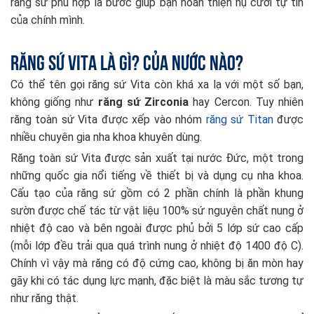
răng sứ phù hợp là bước giúp bạn hoàn thiện nụ cười tự tin
của chính mình.
Răng sứ Vita là gì? Của nước nào?
Có thể tên gọi răng sứ Vita còn khá xa lạ với một số bạn,
không giống như
răng sứ Zirconia
hay Cercon. Tuy nhiên
răng toàn sứ Vita được xếp vào nhóm
răng sứ Titan
được
nhiều chuyên gia nha khoa khuyên dùng.
Răng toàn sứ Vita được sản xuất tại nước Đức, một trong
những quốc gia nổi tiếng về thiết bị và dụng cụ nha khoa.
Cấu tạo của răng sứ gồm có 2 phần chính là phần khung
sườn được chế tác từ vật liệu 100% sứ nguyên chất nung ở
nhiệt độ cao và bên ngoài được phủ bởi 5 lớp sứ cao cấp
(mỗi lớp đều trải qua quá trình nung ở nhiệt độ 1400 độ C).
Chính vì vậy mà răng có độ cứng cao, không bị ăn mòn hay
gãy khi có tác dụng lực mạnh, đặc biệt là màu sắc tương tự
như răng thật.