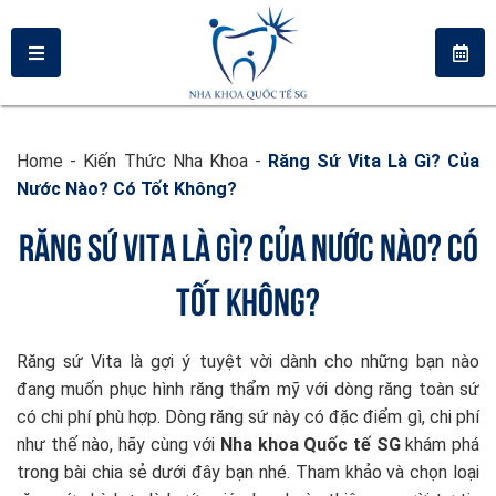
Home
-
Kiến Thức Nha Khoa
-
Răng Sứ Vita Là Gì? Của
Nước Nào? Có Tốt Không?
RĂNG SỨ VITA LÀ GÌ? CỦA NƯỚC NÀO? CÓ
TỐT KHÔNG?
Răng sứ Vita là gợi ý tuyệt vời dành cho những bạn nào
đang muốn phục hình răng thẩm mỹ với dòng răng toàn sứ
có chi phí phù hợp. Dòng răng sứ này có đặc điểm gì, chi phí
như thế nào, hãy cùng với
Nha khoa Quốc tế SG
khám phá
trong bài chia sẻ dưới đây bạn nhé. Tham khảo và chọn loại