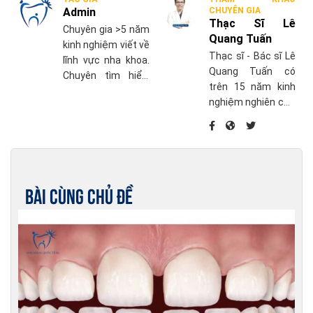
Admin
CHUYÊN GIA
Thạc Sĩ Lê
Chuyên gia >5 năm
Quang Tuấn
kinh nghiệm viết về
Thạc sĩ - Bác sĩ Lê
lĩnh vực nha khoa.
Quang Tuấn có
Chuyên tìm hiểu,
trên 15 năm kinh
cập nhật những
nghiệm nghiên cứu
thông tin mới nhất
chuyên sâu về điều
về chăm sóc sức
trị nha chu và điều
khỏe răng miệng.
trị phục hồi khác
liên quan đến
Implant nha khoa,
Bài cùng chủ đề
phục hình trên răng
thật và trên
Implant.