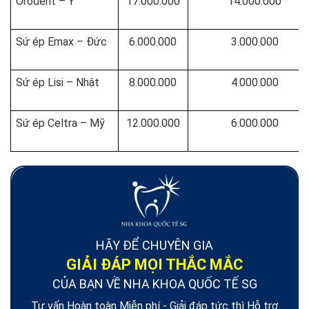
Orodent – Ý
17.000.000
14.000.000
Sứ ép Emax – Đức
6.000.000
3.000.000
Sứ ép Lisi – Nhật
8.000.000
4.000.000
Sứ ép Celtra – Mỹ
12.000.000
6.000.000
HÃY ĐỂ CHUYÊN GIA
GIẢI ĐÁP MỌI THẮC MẮC
CỦA BẠN VỀ NHA KHOA QUỐC TẾ SG
Tư vấn Hoàn toàn Miễn phí - Giải đáp tức thì Hỗ trợ