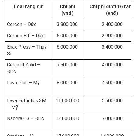
Loại răng sứ
Chi phí
Chi phí dưới 16 răng
(vnđ)
(vnđ)
Cercon – Đức
3.800.000
2.400.000
Cercon HT – Đức
5.000.000
2.900.000
Enax Press – Thụy
6.000.000
3.400.000
Sĩ
Ceramill Zolid –
7.500.000
4.000.000
Đức
Lava Plus – Mỹ
8.000.000
4.500.000
Lava Esthelics 3M
11.000.000
5.500.000
– Mỹ
Nacera Q3 – Đức
13.000.000
7.000.000