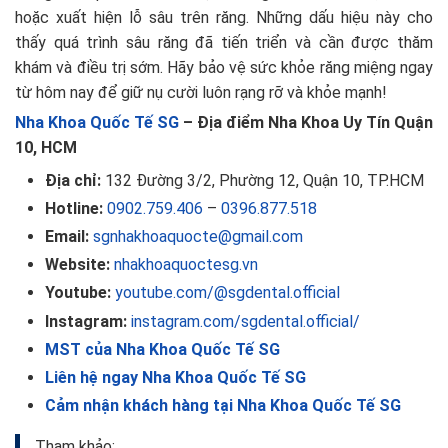
hoặc xuất hiện lỗ sâu trên răng. Những dấu hiệu này cho
thấy quá trình sâu răng đã tiến triển và cần được thăm
khám và điều trị sớm. Hãy bảo vệ sức khỏe răng miệng ngay
từ hôm nay để giữ nụ cười luôn rạng rỡ và khỏe mạnh!
Nha Khoa Quốc Tế SG
– Địa điểm Nha Khoa Uy Tín Quận
10, HCM
Địa chỉ:
132 Đường 3/2, Phường 12, Quận 10, TP.HCM
Hotline:
0902.759.406
–
0396.877.518
Email:
sgnhakhoaquocte@gmail.com
Website:
nhakhoaquoctesg.vn
Youtube:
youtube.com/@sgdental.official
Instagram:
instagram.com/sgdental.official/
MST của Nha Khoa Quốc Tế SG
Liên hệ ngay Nha Khoa Quốc Tế SG
Cảm nhận khách hàng tại Nha Khoa Quốc Tế SG
Tham khảo: