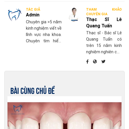
TÁC GIẢ
THAM KHẢO
Admin
CHUYÊN GIA
Thạc Sĩ Lê
Chuyên gia >5 năm
Quang Tuấn
kinh nghiệm viết về
Thạc sĩ - Bác sĩ Lê
lĩnh vực nha khoa.
Quang Tuấn có
Chuyên tìm hiểu,
trên 15 năm kinh
cập nhật những
nghiệm nghiên cứu
thông tin mới nhất
chuyên sâu về điều
về chăm sóc sức
trị nha chu và điều
khỏe răng miệng.
trị phục hồi khác
liên quan đến
Implant nha khoa,
Bài cùng chủ đề
phục hình trên răng
thật và trên
Implant.