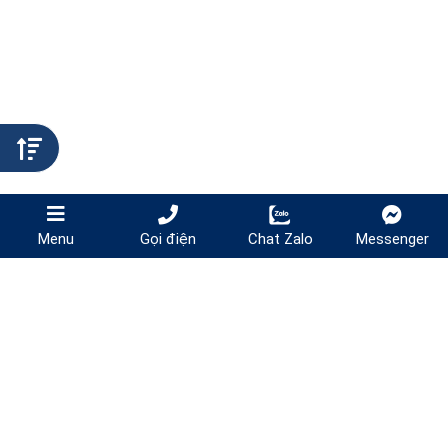
Gọi điện
Chat Zalo
Messenger
Menu
NHA KHOA QUỐC TẾ SÀI GÒN