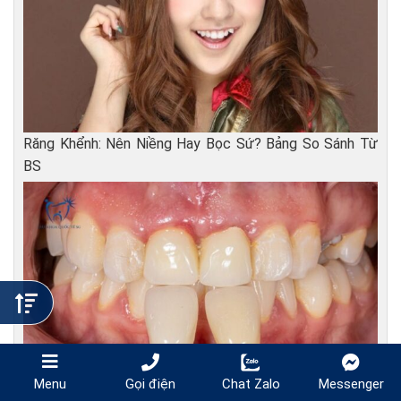
Răng Khểnh: Nên Niềng Hay Bọc Sứ? Bảng So Sánh Từ
BS
Gọi điện
Chat Zalo
Messenger
Menu