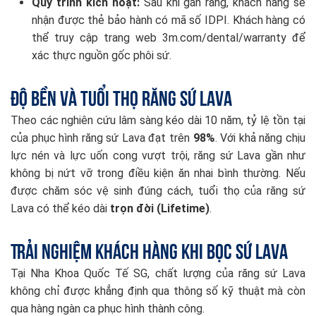
Quy trình kích hoạt:
Sau khi gắn răng, khách hàng sẽ
nhận được thẻ bảo hành có mã số IDPI. Khách hàng có
thể truy cập trang web
3m.com/dental/warranty
để
xác thực nguồn gốc phôi sứ.
Độ bền và tuổi thọ răng sứ Lava
Theo các nghiên cứu lâm sàng kéo dài 10 năm, tỷ lệ tồn tại
của phục hình răng sứ Lava đạt trên
98%
. Với khả năng chịu
lực nén và lực uốn cong vượt trội, răng sứ Lava gần như
không bị nứt vỡ trong điều kiện ăn nhai bình thường. Nếu
được chăm sóc vệ sinh đúng cách, tuổi thọ của răng sứ
Lava có thể kéo dài
trọn đời (Lifetime)
.
Trải nghiệm khách hàng khi bọc sứ Lava
Tại Nha Khoa Quốc Tế SG, chất lượng của răng sứ Lava
không chỉ được khẳng định qua thông số kỹ thuật mà còn
qua hàng ngàn ca phục hình thành công.