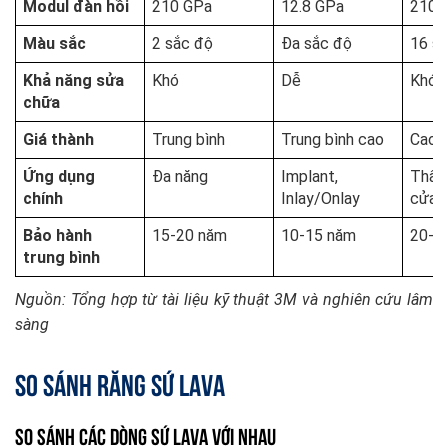
Modul đàn hồi
210 GPa
12.8 GPa
210 
Màu sắc
2 sắc độ
Đa sắc độ
16 s
Khả năng sửa
Khó
Dễ
Khó
chữa
Giá thành
Trung bình
Trung bình cao
Cao 
Ứng dụng
Đa năng
Implant,
Thẩm
chính
Inlay/Onlay
cửa
Bảo hành
15-20 năm
10-15 năm
20-2
trung bình
Nguồn: Tổng hợp từ tài liệu kỹ thuật 3M và nghiên cứu lâm
sàng
So sánh răng sứ Lava
So Sánh Các Dòng Sứ Lava Với Nhau