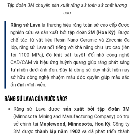
Tập đoàn 3M chuyên sản xuất răng sứ toàn sứ chất lượng
cao
Răng sứ Lava
là thương hiệu răng toàn sứ cao cấp được
nghiên cứu và sản xuất bởi tập đoàn
3M (Hoa Kỳ)
. Được
chế tác từ vật liệu Resin Nano Ceramic và Zirconia đa
lớp, răng sứ Lava nổi tiếng với khả năng chịu lực cao (lên
tới 1100 MPa), độ khít sát tuyệt đối nhờ công nghệ
CAD/CAM và hiệu ứng huỳnh quang giúp răng phát sáng
tự nhiên dưới ánh đèn. Đây là dòng sứ duy nhất hiện nay
sở hữu công nghệ nhuộm màu độc quyền giúp màu sắc
ổn định vĩnh viễn.
Răng sứ Lava của nước nào?
Răng sứ Lava được
sản xuất bởi tập đoàn 3M
(Minnesota Mining and Manufacturing Company) có trụ
sở chính tại
Maplewood, Minnesota, Hoa Kỳ
. Công ty
3M được
thành lập năm 1902
và đã phát triển thành