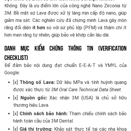
Không. Đây là ưu điểm lớn của công nghệ Nano Zirconia từ
3M. Bề mặt sứ Lava được xử lý láng mịn cấp độ nano, giúp
giảm ma sát. Các nghiên cứu đã chứng minh Lava gây mòn
răng đối diện
ít hơn
so với sứ phủ lớp (PFM) và thậm chí ít
hơn men răng tự nhiên, giúp bảo vệ khớp cắn lâu dài.
Danh Mục Kiểm Chứng Thông Tin (Verification
Checklist)
Để đảm bảo nội dung đạt chuẩn E-E-A-T và YMYL của
Google:
[x]
Thông số Lava:
Dữ liệu MPa và tính huỳnh quang
được xác thực từ
3M Oral Care Technical Data Sheet
.
[x]
Nguồn gốc:
Xác nhận 3M (USA) là chủ sở hữu
thương hiệu Lava.
[x]
Chính sách bảo hành:
Tham chiếu chính sách bảo
hành toàn cầu của 3M Dental.
[x]
Giá thị trường:
Khảo sát thực tế tại các nha khoa