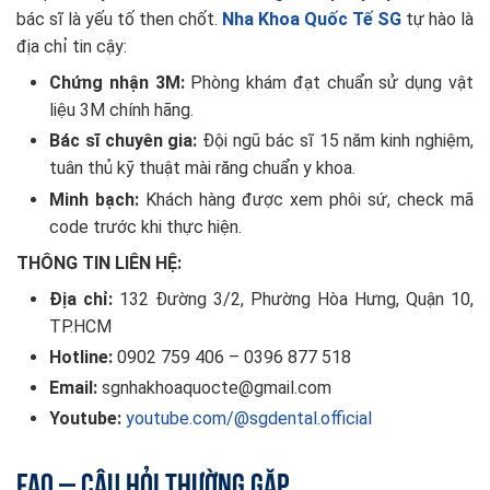
bác sĩ là yếu tố then chốt.
Nha Khoa Quốc Tế SG
tự hào là
địa chỉ tin cậy:
Chứng nhận 3M:
Phòng khám đạt chuẩn sử dụng vật
liệu 3M chính hãng.
Bác sĩ chuyên gia:
Đội ngũ bác sĩ 15 năm kinh nghiệm,
tuân thủ kỹ thuật mài răng chuẩn y khoa.
Minh bạch:
Khách hàng được xem phôi sứ, check mã
code trước khi thực hiện.
THÔNG TIN LIÊN HỆ:
Địa chỉ:
132 Đường 3/2, Phường Hòa Hưng, Quận 10,
TP.HCM
Hotline:
0902 759 406 – 0396 877 518
Email:
sgnhakhoaquocte@gmail.com
Youtube:
youtube.com/@sgdental.official
FAQ – Câu Hỏi Thường Gặp