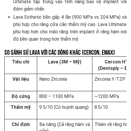
Ultimate tập trung vào tính năng bảo vệ implant với
đệm giảm chấn.
Lava Esthetic bền gấp 4 lần (900 MPa vs 204 MPa) và
phù hợp cho răng cửa cần thẩm mỹ cao. Lava Ultimate
phù hợp hơn cho mão răng trên implant ở răng hàm nơi
độ bền quan trọng hơn thẩm mỹ.
So sánh sứ Lava với các dòng khác (Cercon, Emax)
Tiêu chí
Lava (3M – Mỹ)
Cercon HT
(Dentsply – Đứ
Vật liệu
Nano Zirconia
Zirconia Y-TZP
Độ cứng
800 – 1100 MPa
~1200 MPa
Thẩm mỹ
9.5/10 (Có huỳnh quang)
8.5/10
Chỉ định
Đa năng (Cả răng hàm và
Thiên về răng hà
cửa)