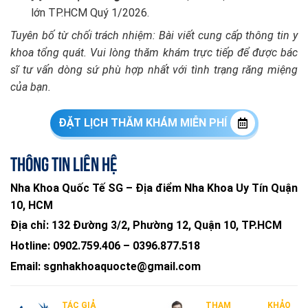
lớn TP.HCM Quý 1/2026.
Tuyên bố từ chối trách nhiệm: Bài viết cung cấp thông tin y
khoa tổng quát. Vui lòng thăm khám trực tiếp để được bác
sĩ tư vấn dòng sứ phù hợp nhất với tình trạng răng miệng
của bạn.
ĐẶT LỊCH THĂM KHÁM MIỄN PHÍ
Thông tin liên hệ
Nha Khoa Quốc Tế SG – Địa điểm Nha Khoa Uy Tín Quận
10, HCM
Địa chỉ:
132 Đường 3/2, Phường 12, Quận 10, TP.HCM
Hotline:
0902.759.406
–
0396.877.518
Email:
sgnhakhoaquocte@gmail.com
TÁC GIẢ
THAM KHẢO