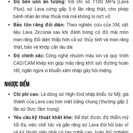
Độ bền uốn ấn tượng:
Với chỉ số 1100 MPa (Lava
Plus), sứ Lava cứng gấp 5-6 lần răng thật, cho phép
bệnh nhân ăn nhai thoải mái mà không lo nứt vỡ.
Bảo tồn răng đối diện:
Theo nghiên cứu của 3M, vật
liệu Lava Zirconia sau khi đánh bóng có độ mài mòn
men răng đối diện thấp hơn cả sứ thủy tinh và men răng
thật, bảo vệ khớp cắn lâu dài.
Độ chính xác:
Công nghệ nhuộm màu ion và quy trình
CAD/CAM khép kín giúp mão răng khít sát đường hoàn
tất, ngăn ngừa vi khuẩn xâm nhập gây hôi miệng.
Nhược điểm
Chi phí cao:
Là dòng sứ High-End nhập khẩu từ Mỹ, giá
thành của Lava cao hơn mặt bằng chung (thường gấp 2
lần sứ Đức tầm trung).
Yêu cầu kỹ thuật khắt khe:
Để đạt được độ thẩm mỹ
tối đa, việc chế tác và gắn răng sứ Lava đòi hỏi bác sĩ
và kỹ thuật viên phải có tay nghề cao, tuân thủ nghiêm