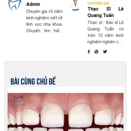
Admin
CHUYÊN GIA
Thạc Sĩ Lê
Chuyên gia >5 năm
Quang Tuấn
kinh nghiệm viết về
Thạc sĩ - Bác sĩ Lê
lĩnh vực nha khoa.
Quang Tuấn có
Chuyên tìm hiểu,
trên 15 năm kinh
cập nhật những
nghiệm nghiên cứu
thông tin mới nhất
chuyên sâu về điều
về chăm sóc sức
trị nha chu và điều
khỏe răng miệng.
trị phục hồi khác
liên quan đến
Implant nha khoa,
Bài cùng chủ đề
phục hình trên răng
thật và trên
Implant.