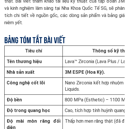
thật. Bài viết tham khảo tài liệu kỹ thuật của tập đoàn 3M
và kinh nghiệm lâm sàng tại Nha Khoa Quốc Tế SG, sẽ phân
tích chi tiết về nguồn gốc, các dòng sản phẩm và bảng giá
niêm yết.
Bảng Tóm Tắt Bài Viết
Tiêu chí
Thông số kỹ thuậ
Tên thương hiệu
Lava™ Zirconia (Lava Plus / Lava
Nhà sản xuất
3M ESPE (Hoa Kỳ).
Công nghệ cốt lõi
Nano Zirconia kết hợp nhuộm m
Liquids.
Độ bền
800 MPa (Esthetic) – 1100 MPa
Độ trong quang học
Cao, tích hợp tính huỳnh quang 
Độ mài mòn răng đối
Thấp hơn men răng thật (đã đư
diện