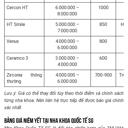
Cercon HT
6.000.000 –
1000
8.000.000
HT Smile
5.000.000 –
850
Hàn
7.000.000
Venus
4.000.000 –
800
6.000.000
Ceramco 3
3.000.000 –
600
4.000.000
Zirconia thông
4.000.000 –
700-900
Trun
thường
6.000.000
Lưu ý: Giá có thể thay đổi tùy theo thời điểm và chính sách
từng nha khoa. Nên liên hệ trực tiếp để được báo giá chính
xác nhất.
Bảng giá niêm yết tại Nha Khoa Quốc Tế SG