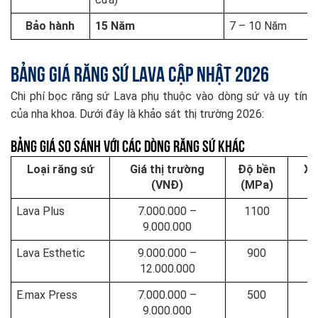
Bảo hành
15 Năm
7 – 10 Năm
Bảng giá răng sứ Lava cập nhật 2026
Chi phí bọc răng sứ Lava phụ thuộc vào dòng sứ và uy tín
của nha khoa. Dưới đây là khảo sát thị trường 2026:
Bảng Giá So Sánh Với Các Dòng Răng Sứ Khác
Loại răng sứ
Giá thị trường
Độ bền
Xu
(VNĐ)
(MPa)
Lava Plus
7.000.000 –
1100
9.000.000
Lava Esthetic
9.000.000 –
900
12.000.000
E.max Press
7.000.000 –
500
9.000.000