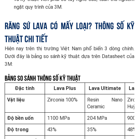
ngặt quy trình của 3M.
Răng sứ Lava có mấy loại? Thông số kỹ
thuật chi tiết
Hiện nay trên thị trường Việt Nam phổ biến 3 dòng chính.
Dưới đây là bảng so sánh kỹ thuật dựa trên Datasheet của
3M:
Bảng So Sánh Thông Số Kỹ Thuật
Đặc tính
Lava Plus
Lava Ultimate
Lava
Vật liệu
Zirconia 100%
Resin Nano
Zir
Ceramic
Huỳn
Độ bền uốn
1100 MPa
204 MPa
900 
Độ trong
43%
35%
48%