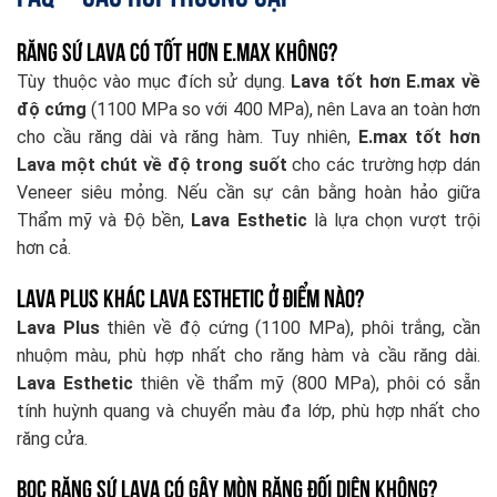
Răng sứ Lava có tốt hơn E.max không?
Tùy thuộc vào mục đích sử dụng.
Lava tốt hơn E.max về
độ cứng
(1100 MPa so với 400 MPa), nên Lava an toàn hơn
cho cầu răng dài và răng hàm. Tuy nhiên,
E.max tốt hơn
Lava một chút về độ trong suốt
cho các trường hợp dán
Veneer siêu mỏng. Nếu cần sự cân bằng hoàn hảo giữa
Thẩm mỹ và Độ bền,
Lava Esthetic
là lựa chọn vượt trội
hơn cả.
Lava Plus khác Lava Esthetic ở điểm nào?
Lava Plus
thiên về độ cứng (1100 MPa), phôi trắng, cần
nhuộm màu, phù hợp nhất cho răng hàm và cầu răng dài.
Lava Esthetic
thiên về thẩm mỹ (800 MPa), phôi có sẵn
tính huỳnh quang và chuyển màu đa lớp, phù hợp nhất cho
răng cửa.
Bọc răng sứ Lava có gây mòn răng đối diện không?