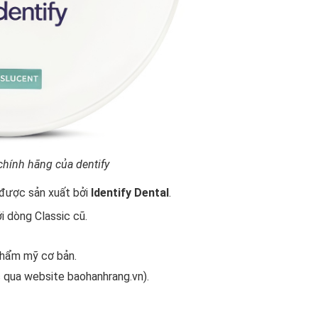
hính hãng của dentify
 được sản xuất bởi
Identify Dental
.
ới dòng Classic cũ.
 thẩm mỹ cơ bản.
c qua website
baohanhrang.vn
).