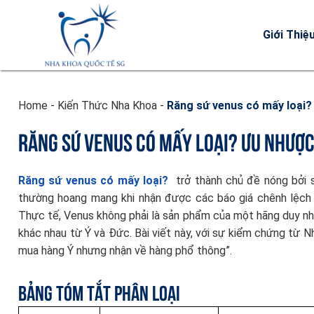
Giới Thiệ
Home
-
Kiến Thức Nha Khoa
-
Răng sứ venus có mấy loại?
RĂNG SỨ VENUS CÓ MẤY LOẠI? ƯU NHƯỢC
Răng sứ venus có mấy loại?
trở thành chủ đề nóng bởi 
thường hoang mang khi nhận được các báo giá chênh lệch t
Thực tế, Venus không phải là sản phẩm của một hãng duy nh
khác nhau từ Ý và Đức. Bài viết này, với sự kiểm chứng từ N
mua hàng Ý nhưng nhận về hàng phổ thông”.
Bảng Tóm Tắt Phân Loại