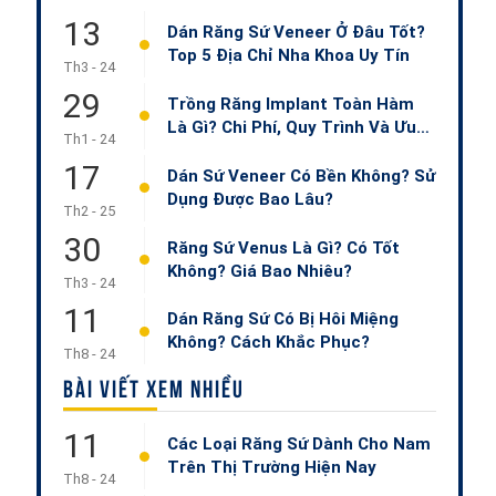
13
Dán Răng Sứ Veneer Ở Đâu Tốt?
Top 5 Địa Chỉ Nha Khoa Uy Tín
Th3 - 24
29
Trồng Răng Implant Toàn Hàm
Là Gì? Chi Phí, Quy Trình Và Ưu
Th1 - 24
Nhược Điểm
17
Dán Sứ Veneer Có Bền Không? Sử
Dụng Được Bao Lâu?
Th2 - 25
30
Răng Sứ Venus Là Gì? Có Tốt
Không? Giá Bao Nhiêu?
Th3 - 24
11
Dán Răng Sứ Có Bị Hôi Miệng
Không? Cách Khắc Phục?
Th8 - 24
BÀI VIẾT XEM NHIỀU
11
Các Loại Răng Sứ Dành Cho Nam
Trên Thị Trường Hiện Nay
Th8 - 24