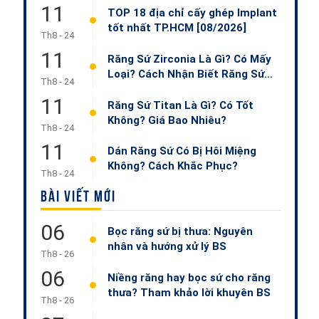
11
TOP 18 địa chỉ cấy ghép Implant
tốt nhất TP.HCM [08/2026]
Th8 - 24
11
Răng Sứ Zirconia Là Gì? Có Mấy
Loại? Cách Nhận Biết Răng Sứ
Th8 - 24
Zirconia?
11
Răng Sứ Titan Là Gì? Có Tốt
Không? Giá Bao Nhiêu?
Th8 - 24
11
Dán Răng Sứ Có Bị Hôi Miệng
Không? Cách Khắc Phục?
Th8 - 24
BÀI VIẾT MỚI
06
Bọc răng sứ bị thưa: Nguyên
nhân và hướng xử lý BS
Th8 - 26
06
Niềng răng hay bọc sứ cho răng
thưa? Tham khảo lời khuyên BS
Th8 - 26