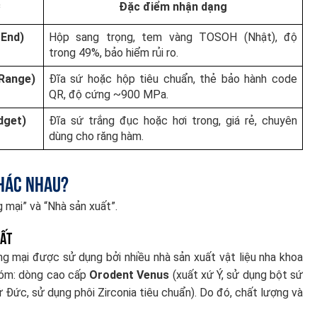
c
Đặc điểm nhận dạng
-End)
Hộp sang trọng, tem vàng TOSOH (Nhật), độ
trong 49%, bảo hiểm rủi ro.
Range)
Đĩa sứ hoặc hộp tiêu chuẩn, thẻ bảo hành code
QR, độ cứng ~900 MPa.
dget)
Đĩa sứ trắng đục hoặc hơi trong, giá rẻ, chuyên
dùng cho răng hàm.
khác nhau?
 mại” và “Nhà sản xuất”.
hất
ng mại được sử dụng bởi nhiều nhà sản xuất vật liệu nha khoa
nhóm: dòng cao cấp
Orodent Venus
(xuất xứ Ý, sử dụng bột sứ
 Đức, sử dụng phôi Zirconia tiêu chuẩn). Do đó, chất lượng và