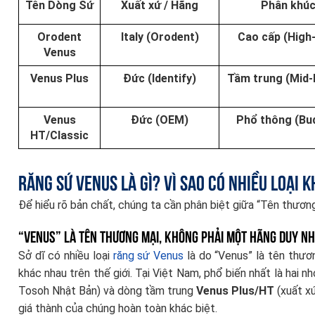
Tên Dòng Sứ
Xuất xứ / Hãng
Phân khú
Orodent
Italy (Orodent)
Cao cấp (High
Venus
Venus Plus
Đức (Identify)
Tầm trung (Mid-
Venus
Đức (OEM)
Phổ thông (Bu
HT/Classic
Răng sứ Venus là gì? Vì sao có nhiều loại 
Để hiểu rõ bản chất, chúng ta cần phân biệt giữa “Tên thương
“Venus” là tên thương mại, không phải một hãng duy n
Sở dĩ có nhiều loại
răng sứ Venus
là do “Venus” là tên thươ
khác nhau trên thế giới. Tại Việt Nam, phổ biến nhất là hai 
Tosoh Nhật Bản) và dòng tầm trung
Venus Plus/HT
(xuất xứ
giá thành của chúng hoàn toàn khác biệt.