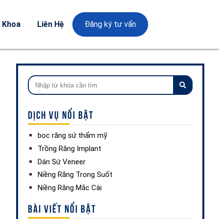
a Khoa
Liên Hệ
Đăng ký tư vấn
DỊCH VỤ NỔI BẬT
bọc răng sứ thẩm mỹ
Trồng Răng Implant
Dán Sứ Veneer
Niềng Răng Trong Suốt
Niềng Răng Mắc Cài
BÀI VIẾT NỔI BẬT