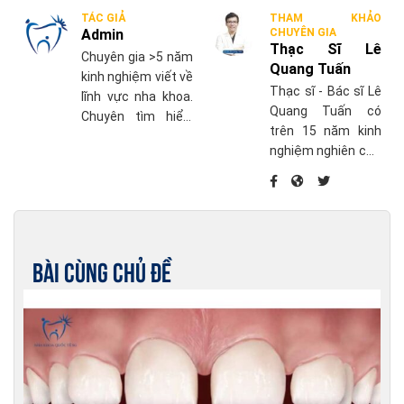
TÁC GIẢ
THAM KHẢO
Admin
CHUYÊN GIA
Thạc Sĩ Lê
Chuyên gia >5 năm
Quang Tuấn
kinh nghiệm viết về
Thạc sĩ - Bác sĩ Lê
lĩnh vực nha khoa.
Quang Tuấn có
Chuyên tìm hiểu,
trên 15 năm kinh
cập nhật những
nghiệm nghiên cứu
thông tin mới nhất
chuyên sâu về điều
về chăm sóc sức
trị nha chu và điều
khỏe răng miệng.
trị phục hồi khác
liên quan đến
Implant nha khoa,
Bài cùng chủ đề
phục hình trên răng
thật và trên
Implant.