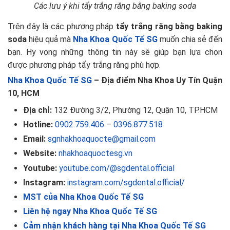
Các lưu ý khi tẩy trắng răng bằng baking soda
Trên đây là các phương pháp
tẩy trắng răng bằng baking
soda
hiệu quả mà
Nha Khoa Quốc Tế SG
muốn chia sẻ đến
bạn. Hy vọng những thông tin này sẽ giúp bạn lựa chọn
được phương pháp tẩy trắng răng phù hợp.
Nha Khoa Quốc Tế SG
– Địa điểm Nha Khoa Uy Tín Quận
10, HCM
Địa chỉ:
132 Đường 3/2, Phường 12, Quận 10, TP.HCM
Hotline:
0902.759.406
–
0396.877.518
Email:
sgnhakhoaquocte@gmail.com
Website:
nhakhoaquoctesg.vn
Youtube:
youtube.com/@sgdental.official
Instagram:
instagram.com/sgdental.official/
MST của Nha Khoa Quốc Tế SG
Liên hệ ngay Nha Khoa Quốc Tế SG
Cảm nhận khách hàng tại Nha Khoa Quốc Tế SG