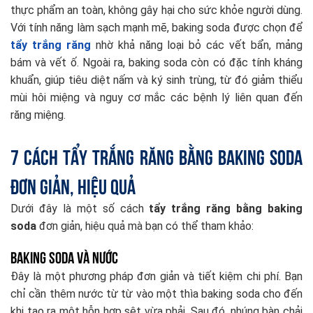
thực phẩm an toàn, không gây hại cho sức khỏe người dùng.
Với tính năng làm sạch mạnh mẽ, baking soda được chọn để
tẩy trắng răng
nhờ khả năng loại bỏ các vết bẩn, mảng
bám và vết ố. Ngoài ra, baking soda còn có đặc tính kháng
khuẩn, giúp tiêu diệt nấm và ký sinh trùng, từ đó giảm thiểu
mùi hôi miệng và nguy cơ mắc các bệnh lý liên quan đến
răng miệng.
7 cách tẩy trắng răng bằng baking soda
đơn giản, hiệu quả
Dưới đây là một số cách
tẩy trắng răng bằng baking
soda
đơn giản, hiệu quả mà bạn có thể tham khảo:
Baking soda và nước
Đây là một phương pháp đơn giản và tiết kiệm chi phí. Bạn
chỉ cần thêm nước từ từ vào một thìa baking soda cho đến
khi tạo ra một hỗn hợp sệt vừa phải. Sau đó, nhúng bàn chải