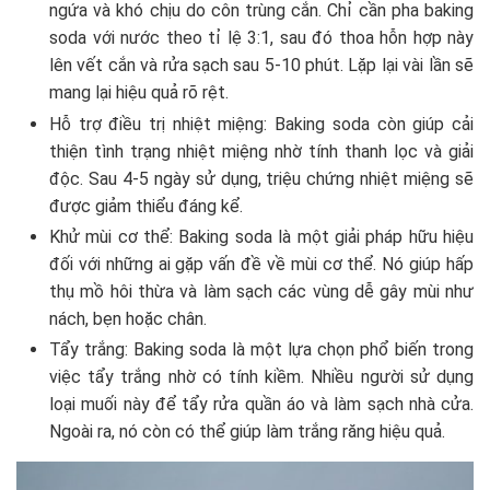
ngứa và khó chịu do côn trùng cắn. Chỉ cần pha baking
soda với nước theo tỉ lệ 3:1, sau đó thoa hỗn hợp này
lên vết cắn và rửa sạch sau 5-10 phút. Lặp lại vài lần sẽ
mang lại hiệu quả rõ rệt.
Hỗ trợ điều trị nhiệt miệng: Baking soda còn giúp cải
thiện tình trạng nhiệt miệng nhờ tính thanh lọc và giải
độc. Sau 4-5 ngày sử dụng, triệu chứng nhiệt miệng sẽ
được giảm thiểu đáng kể.
Khử mùi cơ thể: Baking soda là một giải pháp hữu hiệu
đối với những ai gặp vấn đề về mùi cơ thể. Nó giúp hấp
thụ mồ hôi thừa và làm sạch các vùng dễ gây mùi như
nách, bẹn hoặc chân.
Tẩy trắng: Baking soda là một lựa chọn phổ biến trong
việc tẩy trắng nhờ có tính kiềm. Nhiều người sử dụng
loại muối này để tẩy rửa quần áo và làm sạch nhà cửa.
Ngoài ra, nó còn có thể giúp làm trắng răng hiệu quả.