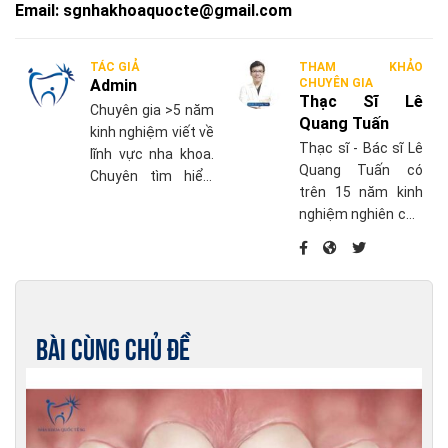
Email:
sgnhakhoaquocte@gmail.com
TÁC GIẢ
THAM KHẢO
Admin
CHUYÊN GIA
Thạc Sĩ Lê
Chuyên gia >5 năm
Quang Tuấn
kinh nghiệm viết về
Thạc sĩ - Bác sĩ Lê
lĩnh vực nha khoa.
Quang Tuấn có
Chuyên tìm hiểu,
trên 15 năm kinh
cập nhật những
nghiệm nghiên cứu
thông tin mới nhất
chuyên sâu về điều
về chăm sóc sức
trị nha chu và điều
khỏe răng miệng.
trị phục hồi khác
liên quan đến
Implant nha khoa,
Bài cùng chủ đề
phục hình trên răng
thật và trên
Implant.