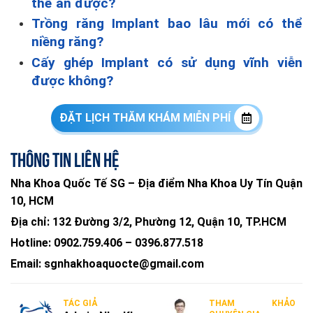
thể ăn được?
Trồng răng Implant bao lâu mới có thể
niềng răng?
Cấy ghép Implant có sử dụng vĩnh viễn
được không?
ĐẶT LỊCH THĂM KHÁM MIỄN PHÍ
Thông tin liên hệ
Nha Khoa Quốc Tế SG – Địa điểm Nha Khoa Uy Tín Quận
10, HCM
Địa chỉ:
132 Đường 3/2, Phường 12, Quận 10, TP.HCM
Hotline:
0902.759.406
–
0396.877.518
Email:
sgnhakhoaquocte@gmail.com
TÁC GIẢ
THAM KHẢO