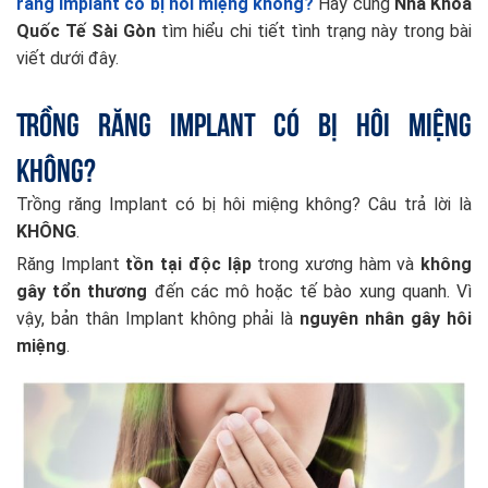
răng implant có bị hôi miệng không?
Hãy cùng
Nha Khoa
Quốc Tế Sài Gòn
tìm hiểu chi tiết tình trạng này trong bài
viết dưới đây.
Trồng răng implant có bị hôi miệng
không?
Trồng răng Implant có bị hôi miệng không? Câu trả lời là
KHÔNG
.
Răng Implant
tồn tại độc lập
trong xương hàm và
không
gây tổn thương
đến các mô hoặc tế bào xung quanh. Vì
vậy, bản thân Implant không phải là
nguyên nhân gây hôi
miệng
.