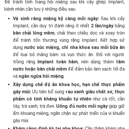
Để tránh tình trạng hôi miệng sau khi cấy ghép Implant,
bệnh nhân cần lưu ý những điều sau:
Vệ sinh răng miệng kỹ càng mỗi ngày:
Sau khi cấy
Implant, cần duy trì đánh răng ít nhất
2 lần/ngày
bằng
bàn chải lông mềm
, chải theo chiều dọc và xoay tròn
để tránh tổn thương vùng răng Implant. Kết hợp sử
dụng
nước súc miệng, chỉ nha khoa sau mỗi bữa ăn
để loại bỏ mảng bám và vụn thức ăn. Đối với người
trồng răng
Implant toàn hàm
, nên dùng thêm
tăm
nước hoặc bàn chải mềm
để đảm bảo làm sạch tối đa
và
ngăn ngừa hôi miệng
.
Xây dựng chế độ ăn khoa học, hạn chế thực phẩm
gây mùi:
Ưu tiên bổ sung
rau xanh giàu chất xơ, thực
phẩm có tính kháng khuẩn tự nhiên
như cà rốt, cần
tây, trà xanh, trà đen.
Uống đủ nước mỗi ngày
giúp giữ
ẩm khoang miệng, ngăn chặn sự phát triển của vi khuẩn
gây mùi.
Khám răng định kỳ tại nha khoa:
Cần thăm khám nha