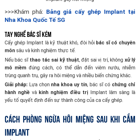
>>>Khám phá:
Bảng giá cấy ghép Implant tại
Nha Khoa Quốc Tế SG
Tay nghề bác sĩ kém
Cấy ghép Implant là kỹ thuật khó, đòi hỏi
bác sĩ có chuyên
môn
sâu và kinh nghiệm thực tế.
Nếu bác sĩ
thao tác sai kỹ thuật
, đặt sai vị trí, không
xử lý
mô mềm
đúng cách, có thể dẫn đến viêm nướu, nhiễm
trùng quanh trụ, gây ra hôi miệng và nhiều biến chứng khác.
Giải pháp:
Lựa chọn
nha khoa uy tín
, bác sĩ có
chứng chỉ
hành nghề
và
kinh nghiệm điều trị
Implant lâm sàng là
yếu tố quyết định đến sự thành công của ca cấy ghép.
Cách phòng ngừa hôi miệng sau khi cắm
Implant