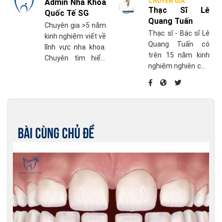
Admin Nha Khoa
CHUYÊN GIA
Thạc Sĩ Lê
Quốc Tế SG
Quang Tuấn
Chuyên gia >5 năm
Thạc sĩ - Bác sĩ Lê
kinh nghiệm viết về
Quang Tuấn có
lĩnh vực nha khoa.
trên 15 năm kinh
Chuyên tìm hiểu,
nghiệm nghiên cứu
cập nhật những
chuyên sâu về điều
thông tin mới nhất
trị nha chu và điều
về chăm sóc sức
trị phục hồi khác
khỏe răng miệng.
liên quan đến
Implant nha khoa,
Bài cùng chủ đề
phục hình trên răng
thật và trên
Implant.