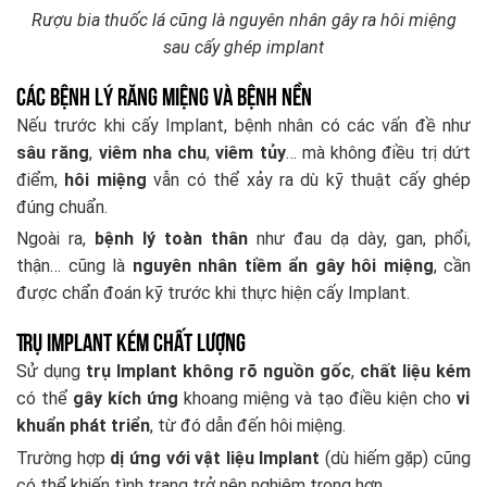
Rượu bia thuốc lá cũng là nguyên nhân gây ra hôi miệng
sau cấy ghép implant
Các bệnh lý răng miệng và bệnh nền
Nếu trước khi cấy Implant, bệnh nhân có các vấn đề như
sâu răng
,
viêm nha chu
,
viêm tủy
… mà không điều trị dứt
điểm,
hôi miệng
vẫn có thể xảy ra dù kỹ thuật cấy ghép
đúng chuẩn.
Ngoài ra,
bệnh lý toàn thân
như đau dạ dày, gan, phổi,
thận… cũng là
nguyên nhân tiềm ẩn gây hôi miệng
, cần
được chẩn đoán kỹ trước khi thực hiện cấy Implant.
Trụ Implant kém chất lượng
Sử dụng
trụ Implant không rõ nguồn gốc
,
chất liệu kém
có thể
gây kích ứng
khoang miệng và tạo điều kiện cho
vi
khuẩn phát triển
, từ đó dẫn đến hôi miệng.
Trường hợp
dị ứng với vật liệu Implant
(dù hiếm gặp) cũng
có thể khiến tình trạng trở nên nghiêm trọng hơn.