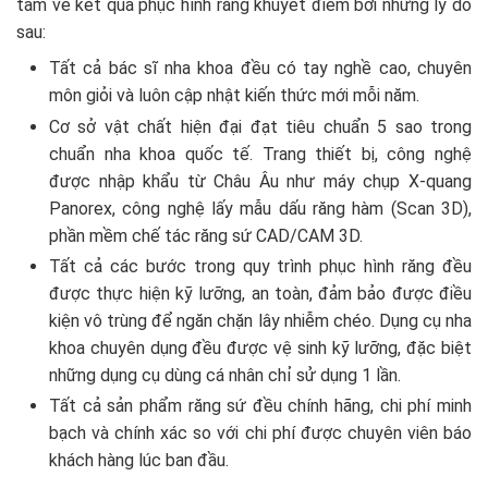
tâm về kết quả phục hình răng khuyết điểm bởi những lý do
sau:
Tất cả bác sĩ nha khoa đều có tay nghề cao, chuyên
môn giỏi và luôn cập nhật kiến thức mới mỗi năm.
Cơ sở vật chất hiện đại đạt tiêu chuẩn 5 sao trong
chuẩn nha khoa quốc tế. Trang thiết bị, công nghệ
được nhập khẩu từ Châu Âu như máy chụp X-quang
Panorex, công nghệ lấy mẫu dấu răng hàm (Scan 3D),
phần mềm chế tác răng sứ CAD/CAM 3D.
Tất cả các bước trong quy trình phục hình răng đều
được thực hiện kỹ lưỡng, an toàn, đảm bảo được điều
kiện vô trùng để ngăn chặn lây nhiễm chéo. Dụng cụ nha
khoa chuyên dụng đều được vệ sinh kỹ lưỡng, đặc biệt
những dụng cụ dùng cá nhân chỉ sử dụng 1 lần.
Tất cả sản phẩm răng sứ đều chính hãng, chi phí minh
bạch và chính xác so với chi phí được chuyên viên báo
khách hàng lúc ban đầu.