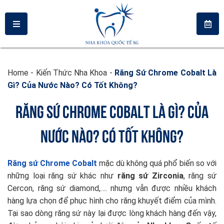
Home
-
Kiến Thức Nha Khoa
-
Răng Sứ Chrome Cobalt Là
Gì? Của Nước Nào? Có Tốt Không?
RĂNG SỨ CHROME COBALT LÀ GÌ? CỦA
NƯỚC NÀO? CÓ TỐT KHÔNG?
Răng sứ Chrome Cobalt
mặc dù không quá phổ biến so với
những loại răng sứ khác như
răng sứ Zirc
o
nia
, răng sứ
Cercon, răng sứ diamond,…. nhưng vẫn được nhiều khách
hàng lựa chọn để phục hình cho răng khuyết điểm của mình.
Tại sao dòng răng sứ này lại được lòng khách hàng đến vậy,