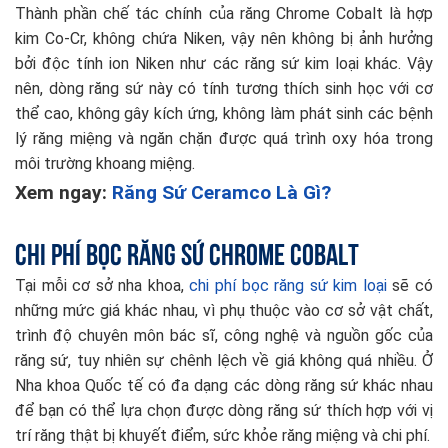
Thành phần chế tác chính của răng Chrome Cobalt là hợp
kim Co-Cr, không chứa Niken, vậy nên không bị ảnh hưởng
bởi độc tính ion Niken như các răng sứ kim loại khác. Vậy
nên, dòng răng sứ này có tính tương thích sinh học với cơ
thể cao, không gây kích ứng, không làm phát sinh các bệnh
lý răng miệng và ngăn chặn được quá trình oxy hóa trong
môi trường khoang miệng.
Xem ngay:
Răng Sứ Ceramco Là Gì?
Chi phí bọc răng sứ Chrome Cobalt
Tại mỗi cơ sở nha khoa,
chi phí bọc răng sứ kim loại
sẽ có
những mức giá khác nhau, vì phụ thuộc vào cơ sở vật chất,
trình độ chuyên môn bác sĩ, công nghệ và nguồn gốc của
răng sứ, tuy nhiên sự chênh lệch về giá không quá nhiều. Ở
Nha khoa Quốc tế có đa dạng các dòng răng sứ khác nhau
để bạn có thể lựa chọn được dòng răng sứ thích hợp với vị
trí răng thật bị khuyết điểm, sức khỏe răng miệng và chi phí.