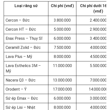
Loại răng sứ
Chi phí (vnđ)
Chi phí dưới 16 
(vnđ)
Cercon – Đức
3.800.000
2.400.000
Cercon HT – Đức
5.000.000
2.900.000
Enax Press – Thụy Sĩ
6.000.000
3.400.000
Ceramill Zolid – Đức
7.500.000
4.000.000
Lava Plus – Mỹ
8.000.000
4.500.000
Lava Esthelics 3M –
11.000.000
5.500.000
Mỹ
Nacera Q3 – Đức
13.000.000
7.000.000
Orodent – Ý
17.000.000
14.000.000
Sứ ép Emax – Đức
6.000.000
3.000.000
Sứ ép Lisi – Nhật
8.000.000
4.000.000