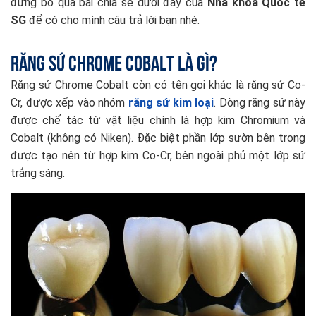
đừng bỏ qua bài chia sẻ dưới đây của
Nha khoa Quốc tế
SG
để có cho mình câu trả lời bạn nhé.
Răng sứ Chrome Cobalt là gì?
Răng sứ Chrome Cobalt còn có tên gọi khác là răng sứ Co-
Cr, được xếp vào nhóm
răng sứ kim
l
oại
. Dòng răng sứ này
được chế tác từ vật liệu chính là hợp kim Chromium và
Cobalt (không có Niken). Đặc biệt phần lớp sườn bên trong
được tạo nên từ hợp kim Co-Cr, bên ngoài phủ một lớp sứ
trắng sáng.