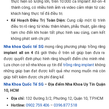
thực hiện số lượng lớn, trên 10.000 ca Implant All-on-4
thành công, có nhiều hình ảnh và video cảm nhận từ các
khách hàng thực tế đã điều trị.
Kế Hoạch Điều Trị Toàn Diện:
Cung cấp một lộ trình
điều trị rõ ràng từ khâu thăm khám, phẫu thuật, gắn răng
tạm cho đến khi hoàn tất phục hình sau cùng, cam kết
không phát sinh chi phí.
Nha khoa Quốc tế SG
mong rằng phương pháp trồng răng
implant all on 4
đã giới thiệu ở trên sẽ giúp bạn đưa ra
được quyết định phục hình răng khuyết điểm cho mình nhé.
Lựa chọn cơ sở nha khoa uy tín để
trồng răng implant
không
những giúp bạn đạt được kết quả như mong muốn mà còn
giúp tiết kiệm được chi phí đáng kể.
Nha Khoa Quốc Tế SG
– Địa điểm Nha Khoa Uy Tín Quận
10, HCM
Địa chỉ:
132 Đường 3/2, Phường 12, Quận 10, TP.HCM
Hotline:
0902.759.406
–
0396.877.518