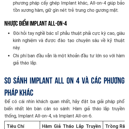
phương pháp cấy ghép Implant khác, All-on-4 giúp bảo
tồn xương hàm, giữ gìn nét trẻ trung cho gương mặt.
Nhược điểm Implant All-on-4
Đòi hỏi tay nghề bác sĩ phẫu thuật phải cực kỳ cao, giàu
kinh nghiệm và được đào tạo chuyên sâu về kỹ thuật
này.
Chi phí ban đầu vẫn là một khoản đầu tư lớn so với hàm
giả tháo lắp.
So sánh Implant All On 4 và các phương
pháp khác
Để có cái nhìn khách quan nhất, hãy đặt ba giải pháp phổ
biến nhất lên bàn cân so sánh: Hàm giả tháo lắp truyền
thống, Implant All-on-4, và Implant All-on-6.
Tiêu Chí
Hàm Giả Tháo Lắp Truyền
Trồng Răng