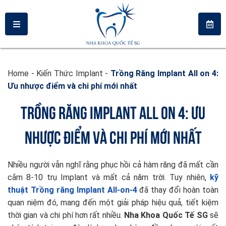
Home
-
Kiến Thức Implant
-
Trồng Răng Implant All on 4:
Ưu nhược điểm và chi phí mới nhất
TRỒNG RĂNG IMPLANT ALL ON 4: ƯU
NHƯỢC ĐIỂM VÀ CHI PHÍ MỚI NHẤT
Nhiều người vẫn nghĩ rằng phục hồi cả hàm răng đã mất cần
cắm 8-10 trụ Implant và mất cả năm trời. Tuy nhiên,
kỹ
thuật Trồng răng Implant All-on-4
đã thay đổi hoàn toàn
quan niệm đó, mang đến một giải pháp hiệu quả, tiết kiệm
thời gian và chi phí hơn rất nhiều.
Nha Khoa Quốc Tế SG
sẽ