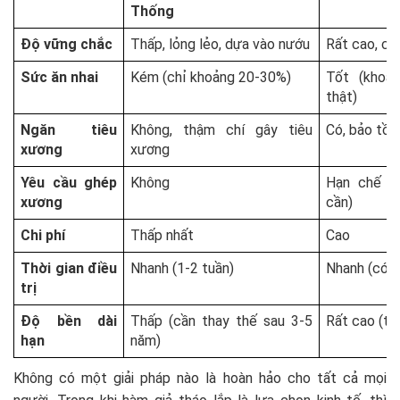
Thống
Độ vững chắc
Thấp, lỏng lẻo, dựa vào nướu
Rất cao, cố 
Sức ăn nhai
Kém (chỉ khoảng 20-30%)
Tốt (khoả
thật)
Ngăn tiêu
Không, thậm chí gây tiêu
Có, bảo tồn
xương
xương
Yêu cầu ghép
Không
Hạn chế tố
xương
cần)
Chi phí
Thấp nhất
Cao
Thời gian điều
Nhanh (1-2 tuần)
Nhanh (có r
trị
Độ bền dài
Thấp (cần thay thế sau 3-5
Rất cao (trụ
hạn
năm)
Không có một giải pháp nào là hoàn hảo cho tất cả mọi