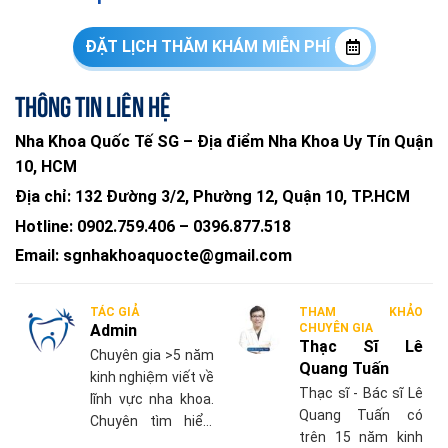
ĐẶT LỊCH THĂM KHÁM MIỄN PHÍ
Thông tin liên hệ
Nha Khoa Quốc Tế SG – Địa điểm Nha Khoa Uy Tín Quận
10, HCM
Địa chỉ:
132 Đường 3/2, Phường 12, Quận 10, TP.HCM
Hotline:
0902.759.406
–
0396.877.518
Email:
sgnhakhoaquocte@gmail.com
TÁC GIẢ
THAM KHẢO
Admin
CHUYÊN GIA
Thạc Sĩ Lê
Chuyên gia >5 năm
Quang Tuấn
kinh nghiệm viết về
Thạc sĩ - Bác sĩ Lê
lĩnh vực nha khoa.
Quang Tuấn có
Chuyên tìm hiểu,
trên 15 năm kinh
cập nhật những