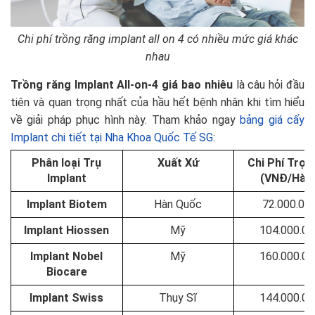
Chi phí trồng răng implant all on 4 có nhiều mức giá khác
nhau
Trồng răng Implant All-on-4 giá bao nhiêu
là câu hỏi đầu
tiên và quan trọng nhất của hầu hết bệnh nhân khi tìm hiểu
về giải pháp phục hình này. Tham khảo ngay
bảng giá cấy
Implant chi tiết tại Nha Khoa Quốc Tế SG
:
Phân loại Trụ
Xuất Xứ
Chi Phí Trọn
Implant
(VNĐ/Hàm
Implant Biotem
Hàn Quốc
72.000.00
Implant Hiossen
Mỹ
104.000.00
Implant Nobel
Mỹ
160.000.00
Biocare
Implant Swiss
Thụy Sĩ
144.000.00