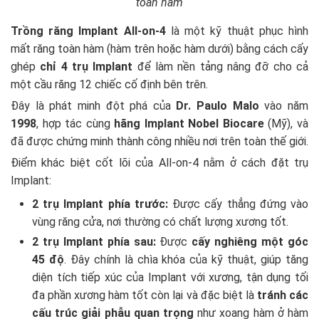
toàn hàm
Trồng răng Implant All-on-4
là một kỹ thuật phục hình
mất răng toàn hàm (hàm trên hoặc hàm dưới) bằng cách cấy
ghép
chỉ 4 trụ Implant
để làm nền tảng nâng đỡ cho cả
một cầu răng 12 chiếc cố định bên trên.
Đây là phát minh đột phá của
Dr. Paulo Malo
vào năm
1998
, hợp tác cùng
hãng Implant Nobel Biocare
(Mỹ), và
đã được chứng minh thành công nhiều nơi trên toàn thế giới.
Điểm khác biệt cốt lõi của All-on-4 nằm ở cách đặt trụ
Implant:
2 trụ Implant phía trước:
Được cấy thẳng đứng vào
vùng răng cửa, nơi thường có chất lượng xương tốt.
2 trụ Implant phía sau:
Được
cấy nghiêng một góc
45 độ
. Đây chính là chìa khóa của kỹ thuật, giúp tăng
diện tích tiếp xúc của Implant với xương, tận dụng tối
đa phần xương hàm tốt còn lại và đặc biệt là
tránh các
cấu trúc giải phẫu quan trọng
như xoang hàm ở hàm