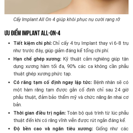
Cấy Implant All On 4 giúp khôi phục nụ cười rạng rỡ
Ưu điểm Implant All-on-4
Tiết kiệm chi phí:
Chỉ cấy 4 trụ Implant thay vì 6-8 trụ
như trước đây, giúp giảm đáng kể tổng chi phí.
Hạn chế ghép xương:
Kỹ thuật cắm nghiêng giúp tận
dụng xương hàm tối đa, 90% các ca không cần phẫu
thuật ghép xương phức tạp.
Có răng tạm cố định ngay lập tức:
Bệnh nhân sẽ có
một hàm răng tạm được gắn cố định chỉ sau 24 giờ
phẫu thuật, đảm bảo thẩm mỹ và chức năng ăn nhai cơ
bản.
Thời gian điều trị ngắn:
Toàn bộ quá trình từ lúc phẫu
thuật đến khi có răng vĩnh viễn được rút ngắn đáng kể.
Độ bền cao và ngăn tiêu xương:
Giống như các