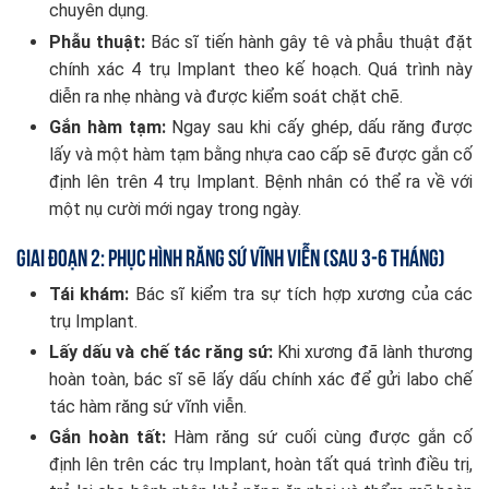
chuyên dụng.
Phẫu thuật:
Bác sĩ tiến hành gây tê và phẫu thuật đặt
chính xác 4 trụ Implant theo kế hoạch. Quá trình này
diễn ra nhẹ nhàng và được kiểm soát chặt chẽ.
Gắn hàm tạm:
Ngay sau khi cấy ghép, dấu răng được
lấy và một hàm tạm bằng nhựa cao cấp sẽ được gắn cố
định lên trên 4 trụ Implant. Bệnh nhân có thể ra về với
một nụ cười mới ngay trong ngày.
Giai đoạn 2: Phục Hình Răng Sứ Vĩnh Viễn (Sau 3-6 tháng)
Tái khám:
Bác sĩ kiểm tra sự tích hợp xương của các
trụ Implant.
Lấy dấu và chế tác răng sứ:
Khi xương đã lành thương
hoàn toàn, bác sĩ sẽ lấy dấu chính xác để gửi labo chế
tác hàm răng sứ vĩnh viễn.
Gắn hoàn tất:
Hàm răng sứ cuối cùng được gắn cố
định lên trên các trụ Implant, hoàn tất quá trình điều trị,