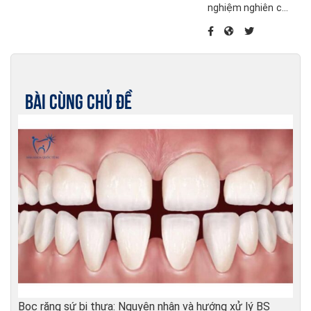
nghiệm nghiên cứu
thông tin mới nhất
chuyên sâu về điều
về chăm sóc sức
trị nha chu và điều
khỏe răng miệng.
trị phục hồi khác
liên quan đến
Implant nha khoa,
Bài cùng chủ đề
phục hình trên răng
thật và trên
Implant.
Bọc răng sứ bị thưa: Nguyên nhân và hướng xử lý BS