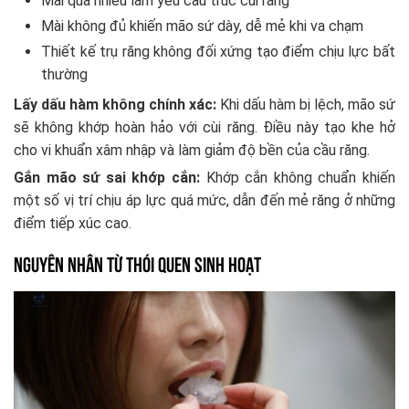
Mài quá nhiều làm yếu cấu trúc cùi răng
Mài không đủ khiến mão sứ dày, dễ mẻ khi va chạm
Thiết kế trụ răng không đối xứng tạo điểm chịu lực bất
thường
Lấy dấu hàm không chính xác:
Khi dấu hàm bị lệch, mão sứ
sẽ không khớp hoàn hảo với cùi răng. Điều này tạo khe hở
cho vi khuẩn xâm nhập và làm giảm độ bền của cầu răng.
Gắn mão sứ sai khớp cắn:
Khớp cắn không chuẩn khiến
một số vị trí chịu áp lực quá mức, dẫn đến mẻ răng ở những
điểm tiếp xúc cao.
Nguyên nhân từ thói quen sinh hoạt