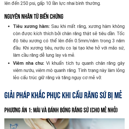
lên đến 250 psi, gấp 10 lần lực nhai bình thường.
Nguyên nhân từ biến chứng
Tiêu xương hàm:
Sau khi mất răng, xương hàm không
còn được kích thích bởi chân răng thật sẽ tiêu dần. Tốc
độ tiêu xương có thể lên đến 0.5mm/năm trong 3 năm
đầu. Khi xương tiêu, nướu co lại tạo khe hở với mão sứ,
làm cầu răng dễ lung lay và mẻ.
Viêm nha chu:
Vi khuẩn tích tụ quanh chân răng gây
viêm nướu, viêm mô quanh răng. Tình trạng này làm lỏng
lẻo cấu trúc giữ răng và tăng nguy cơ mẻ vỡ.
Giải pháp khắc phục khi cầu răng sứ bị mẻ
Phương án 1: Mài và đánh bóng răng sứ (Cho mẻ nhỏ)