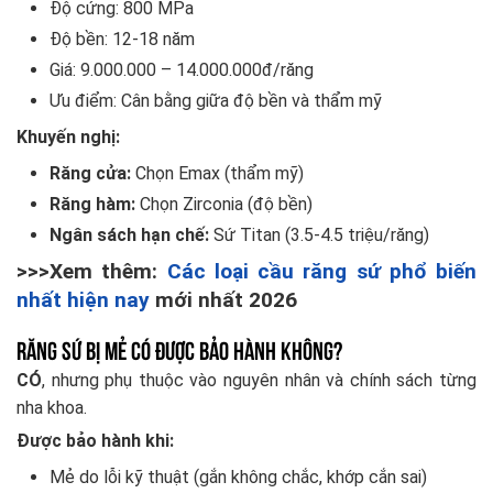
Độ cứng: 800 MPa
Độ bền: 12-18 năm
Giá: 9.000.000 – 14.000.000đ/răng
Ưu điểm: Cân bằng giữa độ bền và thẩm mỹ
Khuyến nghị:
Răng cửa:
Chọn Emax (thẩm mỹ)
Răng hàm:
Chọn Zirconia (độ bền)
Ngân sách hạn chế:
Sứ Titan (3.5-4.5 triệu/răng)
>>>Xem thêm:
Các loại cầu răng sứ phổ biến
nhất hiện nay
mới nhất 2026
Răng sứ bị mẻ có được bảo hành không?
CÓ
, nhưng phụ thuộc vào nguyên nhân và chính sách từng
nha khoa.
Được bảo hành khi:
Mẻ do lỗi kỹ thuật (gắn không chắc, khớp cắn sai)