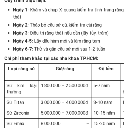
Quy trình thực hiện:
Ngày 1:
Khám và chụp X-quang kiểm tra tình trạng răng
thật
Ngày 2:
Tháo bỏ cầu sứ cũ, kiểm tra cùi răng
Ngày 3:
Điều trị răng thật nếu cần (lấy tủy, trám)
Ngày 4-5:
Lấy dấu hàm mới và làm răng tạm
Ngày 6-7:
Thử và gắn cầu sứ mới sau 1-2 tuần
Chi phí tham khảo tại các nha khoa TP.HCM:
Loại răng sứ
Giá/răng
Độ bền
Sứ kim loại
1.800.000 – 2.500.000đ
5-7 năm
Tr
thường
bì
Sứ Titan
3.000.000 – 4.000.000đ
8-10 năm
Kh
Sứ Zirconia
5.000.000 – 7.000.000đ
10-15 năm
Tố
Sứ Emax
8.000.000 –
15-20 năm
Rấ