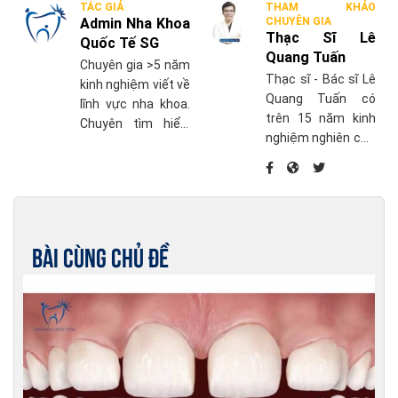
TÁC GIẢ
THAM KHẢO
Admin Nha Khoa
CHUYÊN GIA
Thạc Sĩ Lê
Quốc Tế SG
Quang Tuấn
Chuyên gia >5 năm
Thạc sĩ - Bác sĩ Lê
kinh nghiệm viết về
Quang Tuấn có
lĩnh vực nha khoa.
trên 15 năm kinh
Chuyên tìm hiểu,
nghiệm nghiên cứu
cập nhật những
chuyên sâu về điều
thông tin mới nhất
trị nha chu và điều
về chăm sóc sức
trị phục hồi khác
khỏe răng miệng.
liên quan đến
Implant nha khoa,
Bài cùng chủ đề
phục hình trên răng
thật và trên
Implant.