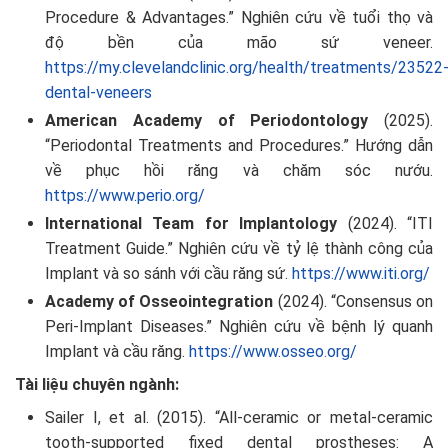
Procedure & Advantages.” Nghiên cứu về tuổi thọ và
độ bền của mão sứ veneer.
https://my.clevelandclinic.org/health/treatments/23522
dental-veneers
American Academy of Periodontology
(2025).
“Periodontal Treatments and Procedures.” Hướng dẫn
về phục hồi răng và chăm sóc nướu.
https://www.perio.org/
International Team for Implantology
(2024). “ITI
Treatment Guide.” Nghiên cứu về tỷ lệ thành công của
Implant và so sánh với cầu răng sứ.
https://www.iti.org/
Academy of Osseointegration
(2024). “Consensus on
Peri-Implant Diseases.” Nghiên cứu về bệnh lý quanh
Implant và cầu răng.
https://www.osseo.org/
Tài liệu chuyên ngành:
Sailer I, et al. (2015). “All-ceramic or metal-ceramic
tooth-supported fixed dental prostheses: A