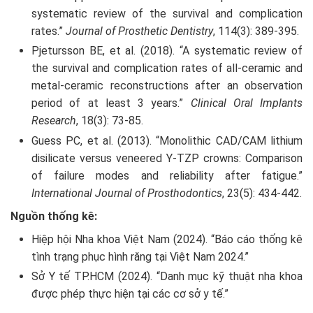
systematic review of the survival and complication
rates.”
Journal of Prosthetic Dentistry
, 114(3): 389-395.
Pjetursson BE, et al. (2018). “A systematic review of
the survival and complication rates of all-ceramic and
metal-ceramic reconstructions after an observation
period of at least 3 years.”
Clinical Oral Implants
Research
, 18(3): 73-85.
Guess PC, et al. (2013). “Monolithic CAD/CAM lithium
disilicate versus veneered Y-TZP crowns: Comparison
of failure modes and reliability after fatigue.”
International Journal of Prosthodontics
, 23(5): 434-442.
Nguồn thống kê:
Hiệp hội Nha khoa Việt Nam (2024). “Báo cáo thống kê
tình trạng phục hình răng tại Việt Nam 2024.”
Sở Y tế TP.HCM (2024). “Danh mục kỹ thuật nha khoa
được phép thực hiện tại các cơ sở y tế.”