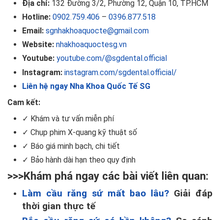
Địa chỉ:
132 Đường 3/2, Phường 12, Quận 10, TP.HCM
Hotline:
0902.759.406
–
0396.877.518
Email:
sgnhakhoaquocte@gmail.com
Website:
nhakhoaquoctesg.vn
Youtube:
youtube.com/@sgdental.official
Instagram:
instagram.com/sgdental.official/
Liên hệ ngay Nha Khoa Quốc Tế SG
Cam kết:
✓ Khám và tư vấn miễn phí
✓ Chụp phim X-quang kỹ thuật số
✓ Báo giá minh bạch, chi tiết
✓ Bảo hành dài hạn theo quy định
>>>Khám phá ngay các bài viết liên quan:
Làm cầu răng sứ mất bao lâu?
Giải đáp
thời gian thực tế