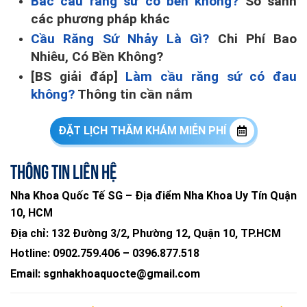
Bắc cầu răng sứ có bền không?
So sánh
các phương pháp khác
Cầu Răng Sứ Nhảy Là Gì?
Chi Phí Bao
Nhiêu, Có Bền Không?
[BS giải đáp]
Làm cầu răng sứ có đau
không?
Thông tin cần nắm
ĐẶT LỊCH THĂM KHÁM MIỄN PHÍ
Thông tin liên hệ
Nha Khoa Quốc Tế SG – Địa điểm Nha Khoa Uy Tín Quận
10, HCM
Địa chỉ:
132 Đường 3/2, Phường 12, Quận 10, TP.HCM
Hotline:
0902.759.406
–
0396.877.518
Email:
sgnhakhoaquocte@gmail.com