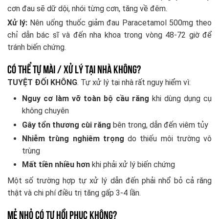
cơn đau sẽ dữ dội, nhói từng cơn, tăng về đêm.
Xử lý:
Nên uống thuốc giảm đau Paracetamol 500mg theo
chỉ dẫn bác sĩ và đến nha khoa trong vòng 48-72 giờ để
tránh biến chứng.
Có thể tự mài / xử lý tại nhà không?
TUYỆT ĐỐI KHÔNG
. Tự xử lý tại nhà rất nguy hiểm vì:
Nguy cơ làm vỡ toàn bộ cầu răng
khi dùng dụng cụ
không chuyên
Gây tổn thương cùi răng
bên trong, dẫn đến viêm tủy
Nhiễm trùng nghiêm trọng
do thiếu môi trường vô
trùng
Mất tiền nhiều hơn
khi phải xử lý biến chứng
Một số trường hợp tự xử lý dẫn đến phải nhổ bỏ cả răng
thật và chi phí điều trị tăng gấp 3-4 lần.
Mẻ nhỏ có tự hồi phục không?