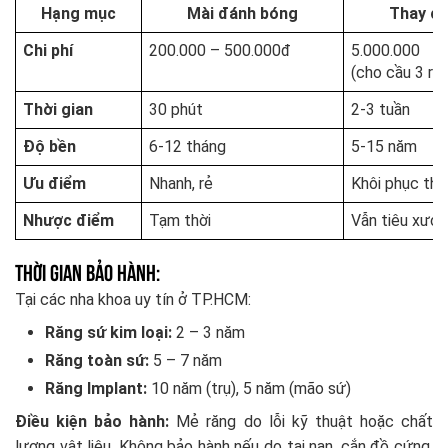
Hạng mục
Mài đánh bóng
Thay cầ
Chi phí
200.000 – 500.000đ
5.000.000 –
(cho cầu 3 ră
Thời gian
30 phút
2-3 tuần
Độ bền
6-12 tháng
5-15 năm
Ưu điểm
Nhanh, rẻ
Khôi phục th
Nhược điểm
Tạm thời
Vẫn tiêu xươ
Thời gian bảo hành:
Tại các nha khoa uy tín ở TP.HCM:
Răng sứ kim loại:
2 – 3 năm
Răng toàn sứ:
5 – 7 năm
Răng Implant:
10 năm (trụ), 5 năm (mão sứ)
Điều kiện bảo hành:
Mẻ răng do lỗi kỹ thuật hoặc chất
lượng vật liệu. Không bảo hành nếu do tai nạn, cắn đồ cứng,