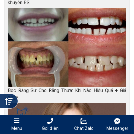
khuyên BS
Bọc Răng Sứ Cho Răng Thưa: Khi Nào Hiệu Quả + Giá
2026
Gọi điện
Chat Zalo
Messenger
Menu