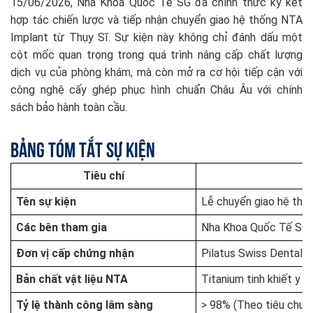
15/06/2026, Nha Khoa Quốc Tế SG đã chính thức ký kết
hợp tác chiến lược và tiếp nhận chuyển giao hệ thống NTA
Implant từ Thụy Sĩ. Sự kiện này không chỉ đánh dấu một
cột mốc quan trọng trong quá trình nâng cấp chất lượng
dịch vụ của phòng khám, mà còn mở ra cơ hội tiếp cận với
công nghệ cấy ghép phục hình chuẩn Châu Âu với chính
sách bảo hành toàn cầu.
Bảng Tóm Tắt Sự Kiện
Tiêu chí
Tên sự kiện
Lễ chuyển giao hệ th
Các bên tham gia
Nha Khoa Quốc Tế SG,
Đơn vị cấp chứng nhận
Pilatus Swiss Dental G
Bản chất vật liệu NTA
Titanium tinh khiết y t
Tỷ lệ thành công lâm sàng
> 98% (Theo tiêu chuẩ