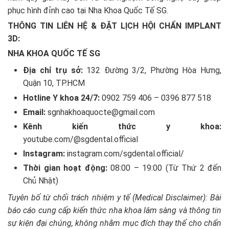
phục hình đỉnh cao tại Nha Khoa Quốc Tế SG.
THÔNG TIN LIÊN HỆ & ĐẶT LỊCH HỘI CHẨN IMPLANT
3D:
NHA KHOA QUỐC TẾ SG
Địa chỉ trụ sở:
132 Đường 3/2, Phường Hòa Hưng,
Quận 10, TP.HCM
Hotline Y khoa 24/7:
0902 759 406 – 0396 877 518
Email:
sgnhakhoaquocte@gmail.com
Kênh kiến thức y khoa:
youtube.com/@sgdental.official
Instagram:
instagram.com/sgdental.official/
Thời gian hoạt động:
08:00 – 19:00 (Từ Thứ 2 đến
Chủ Nhật)
Tuyên bố từ chối trách nhiệm y tế (Medical Disclaimer): Bài
báo cáo cung cấp kiến thức nha khoa lâm sàng và thông tin
sự kiện đại chúng, không nhằm mục đích thay thế cho chẩn