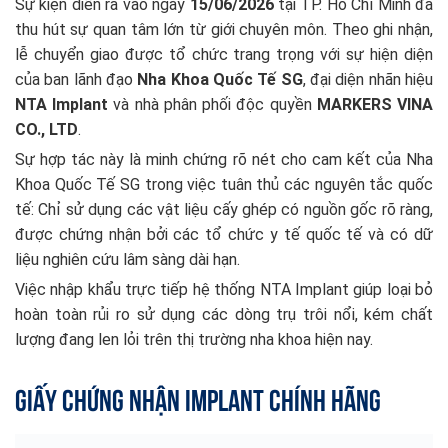
Sự kiện diễn ra vào ngày
15/06/2026
tại TP. Hồ Chí Minh đã
thu hút sự quan tâm lớn từ giới chuyên môn. Theo ghi nhận,
lễ chuyển giao được tổ chức trang trọng với sự hiện diện
của ban lãnh đạo
Nha Khoa Quốc Tế SG
, đại diện nhãn hiệu
NTA Implant
và nhà phân phối độc quyền
MARKERS VINA
CO., LTD
.
Sự hợp tác này là minh chứng rõ nét cho cam kết của Nha
Khoa Quốc Tế SG trong việc tuân thủ các nguyên tắc quốc
tế: Chỉ sử dụng các vật liệu cấy ghép có nguồn gốc rõ ràng,
được chứng nhận bởi các tổ chức y tế quốc tế và có dữ
liệu nghiên cứu lâm sàng dài hạn.
Việc nhập khẩu trực tiếp hệ thống NTA Implant giúp loại bỏ
hoàn toàn rủi ro sử dụng các dòng trụ trôi nổi, kém chất
lượng đang len lỏi trên thị trường nha khoa hiện nay.
Giấy Chứng Nhận
Implant
Chính Hãng