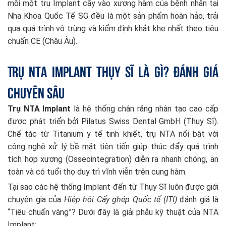
mỗi một trụ Implant cấy vào xương hàm của bệnh nhân tại
Nha Khoa Quốc Tế SG đều là một sản phẩm hoàn hảo, trải
qua quá trình vô trùng và kiểm định khắt khe nhất theo tiêu
chuẩn CE (Châu Âu).
Trụ NTA Implant Thụy Sĩ Là Gì? Đánh Giá
Chuyên Sâu
Trụ NTA Implant
là hệ thống chân răng nhân tạo cao cấp
được phát triển bởi Pilatus Swiss Dental GmbH (Thụy Sĩ).
Chế tác từ Titanium y tế tinh khiết, trụ NTA nổi bật với
công nghệ xử lý bề mặt tiên tiến giúp thúc đẩy quá trình
tích hợp xương (Osseointegration) diễn ra nhanh chóng, an
toàn và có tuổi thọ duy trì vĩnh viễn trên cung hàm.
Tại sao các hệ thống Implant đến từ Thụy Sĩ luôn được giới
chuyên gia của
Hiệp hội Cấy ghép Quốc tế (ITI)
đánh giá là
“Tiêu chuẩn vàng”? Dưới đây là giải phẫu kỹ thuật của NTA
Implant: