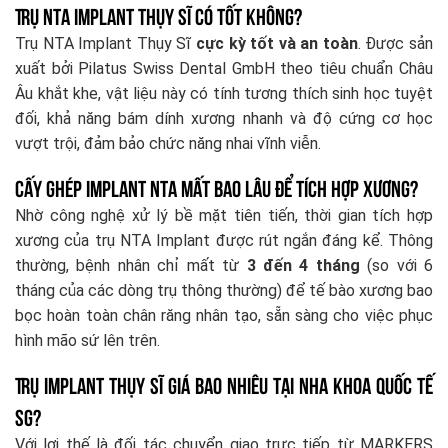
Trụ NTA Implant Thụy Sĩ có tốt không?
Trụ NTA Implant Thụy Sĩ
cực kỳ tốt và an toàn
. Được sản
xuất bởi Pilatus Swiss Dental GmbH theo tiêu chuẩn Châu
Âu khắt khe, vật liệu này có tính tương thích sinh học tuyệt
đối, khả năng bám dính xương nhanh và độ cứng cơ học
vượt trội, đảm bảo chức năng nhai vĩnh viễn.
Cấy ghép Implant NTA mất bao lâu để tích hợp xương?
Nhờ công nghệ xử lý bề mặt tiên tiến, thời gian tích hợp
xương của trụ NTA Implant được rút ngắn đáng kể. Thông
thường, bệnh nhân chỉ mất từ
3 đến 4 tháng
(so với 6
tháng của các dòng trụ thông thường) để tế bào xương bao
bọc hoàn toàn chân răng nhân tạo, sẵn sàng cho việc phục
hình mão sứ lên trên.
Trụ Implant Thụy Sĩ giá bao nhiêu tại Nha Khoa Quốc Tế
SG?
Với lợi thế là đối tác chuyển giao trực tiếp từ MARKERS