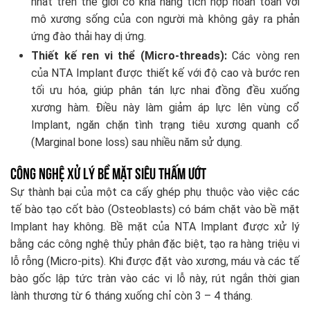
nhất trên thế giới có khả năng tích hợp hoàn toàn với
mô xương sống của con người mà không gây ra phản
ứng đào thải hay dị ứng.
Thiết kế ren vi thể (Micro-threads):
Các vòng ren
của NTA Implant được thiết kế với độ cao và bước ren
tối ưu hóa, giúp phân tán lực nhai đồng đều xuống
xương hàm. Điều này làm giảm áp lực lên vùng cổ
Implant, ngăn chặn tình trạng tiêu xương quanh cổ
(Marginal bone loss) sau nhiều năm sử dụng.
Công nghệ xử lý bề mặt siêu thấm ướt
Sự thành bại của một ca cấy ghép phụ thuộc vào việc các
tế bào tạo cốt bào (Osteoblasts) có bám chặt vào bề mặt
Implant hay không. Bề mặt của NTA Implant được xử lý
bằng các công nghệ thủy phân đặc biệt, tạo ra hàng triệu vi
lỗ rỗng (Micro-pits). Khi được đặt vào xương, máu và các tế
bào gốc lập tức tràn vào các vi lỗ này, rút ngắn thời gian
lành thương từ 6 tháng xuống chỉ còn 3 – 4 tháng.