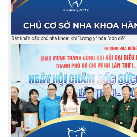
Bắt khẩn cấp chủ nha khoa: Khi “lương y” hóa “côn đồ”