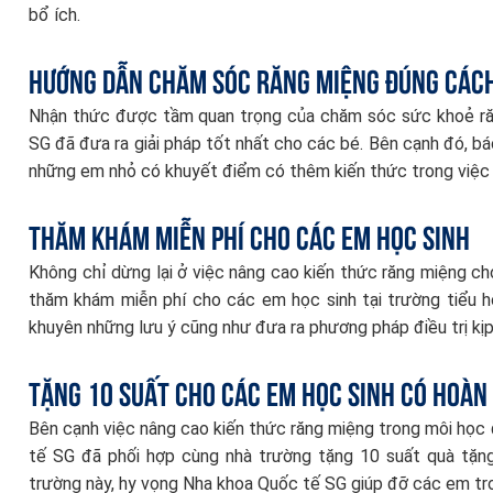
bổ ích.
Hướng dẫn chăm sóc răng miệng đúng các
Nhận thức được tầm quan trọng của chăm sóc sức khoẻ răn
SG đã đưa ra giải pháp tốt nhất cho các bé. Bên cạnh đó, bác 
những em nhỏ có khuyết điểm có thêm kiến thức trong việc 
Thăm khám miễn phí cho các em học sinh
Không chỉ dừng lại ở việc nâng cao kiến thức răng miệng c
thăm khám miễn phí cho các em học sinh tại trường tiểu họ
khuyên những lưu ý cũng như đưa ra phương pháp điều trị kịp
Tặng 10 suất cho các em học sinh có hoàn
Bên cạnh việc nâng cao kiến thức răng miệng trong môi họ
tế SG đã phối hợp cùng nhà trường tặng 10 suất quà tặn
trường này, hy vọng Nha khoa Quốc tế SG giúp đỡ các em tro