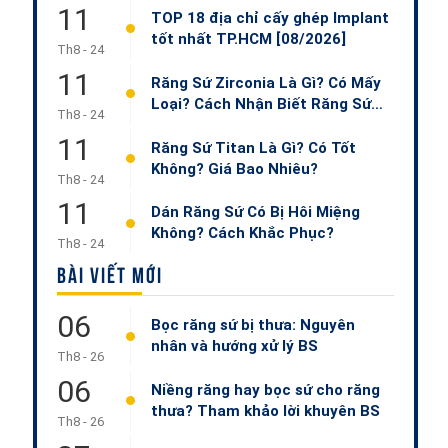
11
TOP 18 địa chỉ cấy ghép Implant
tốt nhất TP.HCM [08/2026]
Th8 - 24
11
Răng Sứ Zirconia Là Gì? Có Mấy
Loại? Cách Nhận Biết Răng Sứ
Th8 - 24
Zirconia?
11
Răng Sứ Titan Là Gì? Có Tốt
Không? Giá Bao Nhiêu?
Th8 - 24
11
Dán Răng Sứ Có Bị Hôi Miệng
Không? Cách Khắc Phục?
Th8 - 24
BÀI VIẾT MỚI
06
Bọc răng sứ bị thưa: Nguyên
nhân và hướng xử lý BS
Th8 - 26
06
Niềng răng hay bọc sứ cho răng
thưa? Tham khảo lời khuyên BS
Th8 - 26