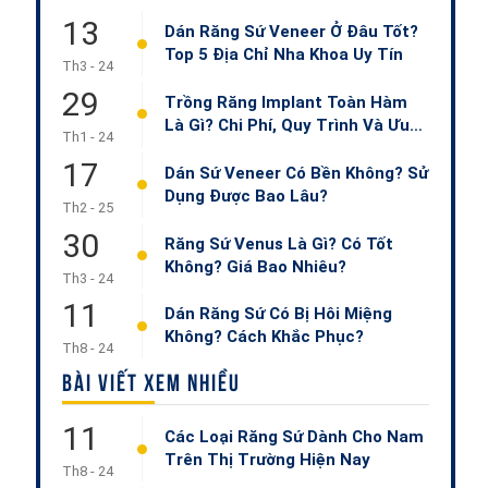
13
Dán Răng Sứ Veneer Ở Đâu Tốt?
Top 5 Địa Chỉ Nha Khoa Uy Tín
Th3 - 24
29
Trồng Răng Implant Toàn Hàm
Là Gì? Chi Phí, Quy Trình Và Ưu
Th1 - 24
Nhược Điểm
17
Dán Sứ Veneer Có Bền Không? Sử
Dụng Được Bao Lâu?
Th2 - 25
30
Răng Sứ Venus Là Gì? Có Tốt
Không? Giá Bao Nhiêu?
Th3 - 24
11
Dán Răng Sứ Có Bị Hôi Miệng
Không? Cách Khắc Phục?
Th8 - 24
BÀI VIẾT XEM NHIỀU
11
Các Loại Răng Sứ Dành Cho Nam
Trên Thị Trường Hiện Nay
Th8 - 24