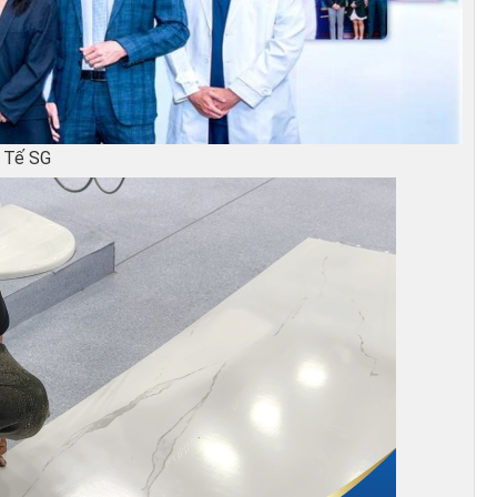
c Tế SG